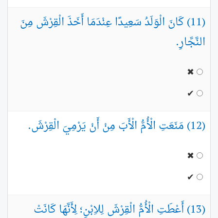
(11) كَانَ الْوَلَدُ سَعِيدًا عِنْدَمَا أَخَذَ الْقِرْشَ مِنَ
النَّجَّارِ.
✖
✔
(12) مَنَعَتِ الْأُمُّ الْأَبَ مِنْ أَنْ يَرْمِيَ الْقِرْشَ.
✖
✔
(13) أَعْطَتِ الْأُمُّ الْقِرْشَ لِلاِبْنِ؛ لِأَنَّهَا كَانَتْ