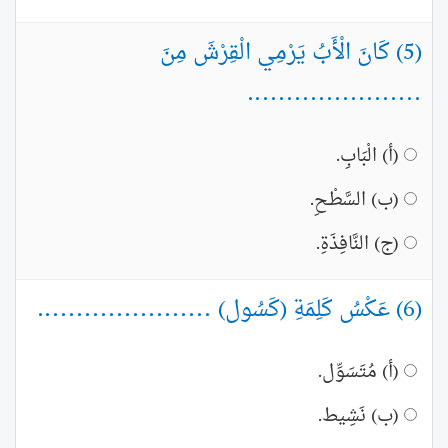
(5) كَانَ الْأَبُ يَرْمِي الْقِرْشَ مِنَ
......................
(أ) الْبَابِ.
(ب) السَّطْحِ.
(ج) النَّافِذَةِ.
(6) عَكْسُ كَلِمَةِ (كَسُول) ......................
(أ) مُتَسَوِّل.
(ب) نَشِيط.