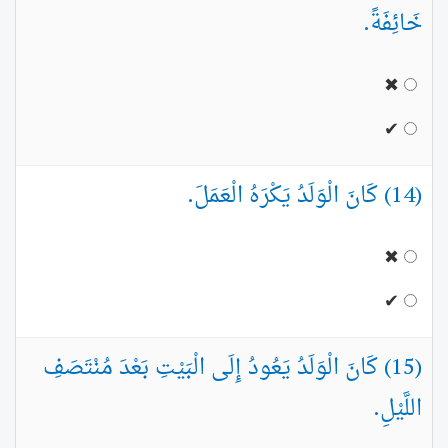
خَائِفَةً.
✖
✔
(14) كَانَ الْوَلَدُ يَكْرَهُ الْعَمَلَ.
✖
✔
(15) كَانَ الْوَلَدُ يَعُودُ إِلَى الْبَيْتِ بَعْدَ مُنْتَصَفِ
اللَّيْلِ.