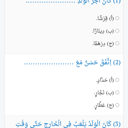
(1) كَانَ أَجْرُ الْوَلَدِ ......................
(أ) قِرْشًا.
(ب) دِينَارًا.
(ج) دِرْهَمًا.
(2) اِتَّفَقَ حَسَنٌ مَعَ ......................
(أ) حَدَّادٍ.
(ب) نَجَّارٍ.
(ج) عَطَّارٍ.
(3) كَانَ الْوَلَدُ يَلْعَبُ فِي الْخَارِجِ حَتَّى وَقْتِ