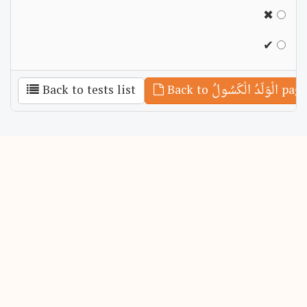
✖
✔
Back t الْوَلَدُ الْكَسُولُ page
Back to tests list