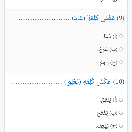
(9) مَعْنَى كَلِمَةِ (عَادَ) ......................
(أ) دَعَا.
(ب) عَرَجَ.
(ج) رَجِعَ.
(10) عَكْسُ كَلِمَةِ (يُغْلِق) ......................
(أ) يَلْعَق.
(ب) يَفْتَح.
(ج) يَهْتِف.