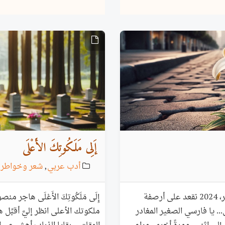
إَلِى مَلَكُوتِكَ الأَعْلَى
أدب عربي
,
شعر وخواطر
عَلَى أَرْصِفَةِ مَدِيْنَتِي هاجر منصور سراج 30 نوفمبر، 2024 نقعد على أرصفة
. يا فارسي الصغير المغادر
ملكوتك الأعلى انظر إليَّ أقبّ