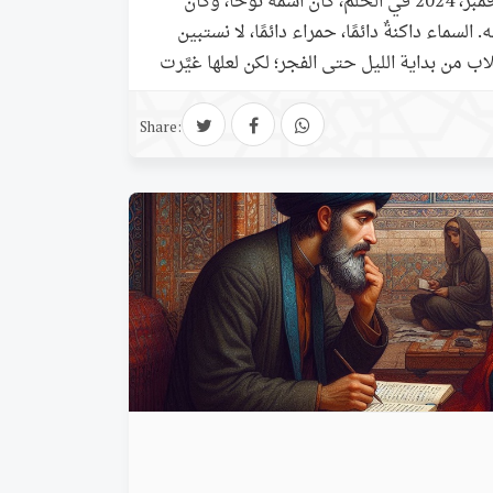
نُوح هاجر منصور سراج 12 نوفمبر، 2024 في الحلم، كان اسمه نوحًا، وكان
السماء داكنةٌ دائمًا، حمراء دائمًا، لا نستبين
ب من بداية الليل حتى الفجر؛ لكن لعلها غيَّرت
ان ناحلًا، كان باسمًا. يشغل سيارته القديمة،
رهم فردًا فردًا، ويترك أمام أبوابهم ماءً نظيف…
Share: