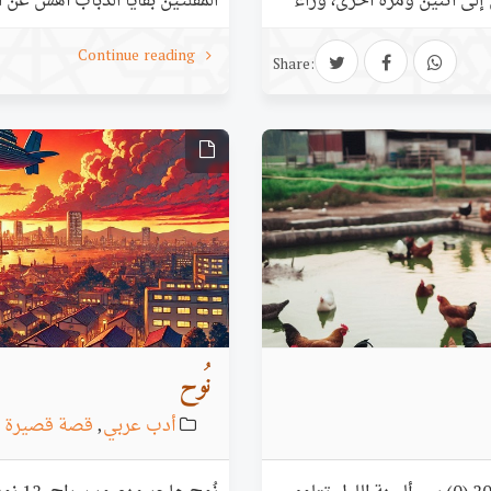
إلى اثنين ومرةً أخرى، وراء
المقلتين بقايا الذباب أهش عن ا
ي قلوب الراحلين نقبل أناملهم
المسافرة أن تقتنص الجثث المبعثر
Continue reading
الطويلة إلى ال…
الهائمة تلمَّس رعشة الحماسة
Share:
نُوح
أدب عربي
,
قصة قصيرة