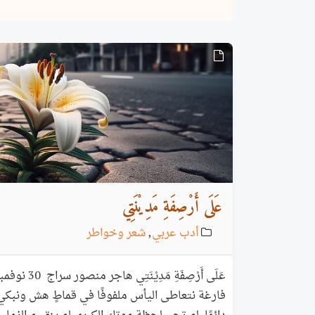
عَلَى أَرْصِفَةِ مَدِيْنَتِي
أدب عربي
,
شعر وخواطر
فارغة نتعاطى اليأس ملفوفًا في قماطٍ هش ونبكي..