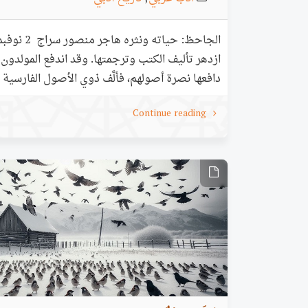
ازدهر تأليف الكتب وترجمتها. وقد اندفع المولدون إلى
دافعها نصرة أصولهم، فألَّف ذوي الأصول الفارسية 
محاسن الفرس، ومعايب العرب؛ وهؤلاء كثر، بيد أنَّ ه
Continue reading
للعرب من يناصرهم، إذ نجد الجاحظ على رأس هؤلا
من أصلٍ عربي. وق…