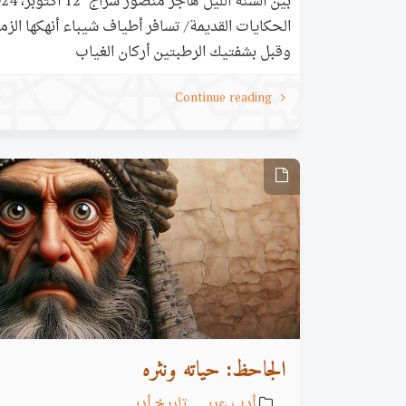
الحكايات القديمة/ تسافر أطياف شيباء أنهكها 
وقبل بشفتيك الرطبتين أركان
Continue reading
الدجاجات النحيلة، ترمي بها إ…
الجاحظ: حياته ونثره
أدب عربي
,
تاريخ أدبي