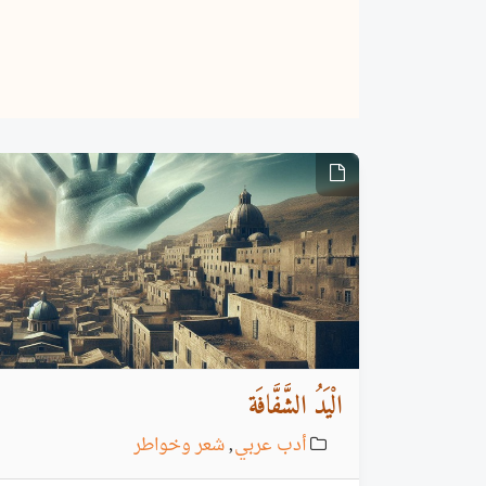
الْيَدُ الشَّفَّافَة
أدب عربي
,
شعر وخواطر