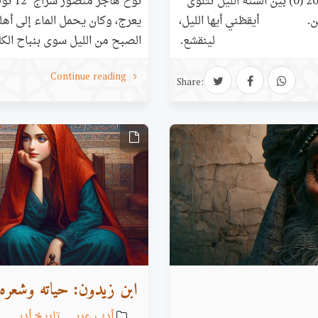
بين ألسنة الليل هاجر منصور سراج 12 أكتوبر، 2024 (0) بين ألسنة الليل تتلوى
الزمن. أيقظني أيها الليل،
يعرج، وكان يحمل الماء إلى أهله. 
 الغياب لينقشع.
الصبح من الليل سوى بنباح الكلا
قبلني أيها الليل بين الحاجبين اصفد الصداع اصفد الألم المكبوت. (1) تكبل مريم
مواعيدها. في الحلم، كان أسمر، ك
Continue reading
ويحمل الماء إلى أهله كلهم. يزو
Share:
ابن زيدون: حياته وشعره
أدب عربي
,
تاريخ أدبي