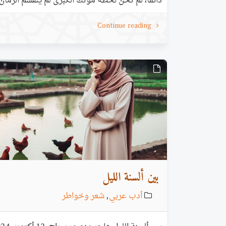
دائمًا، لم تحن لحظة موتك الكبرى لم ينقسم الزمان 
الغيم يقبع حصانك المشنوق نراقب خفقات المنايا ف
Continue reading
خاضعين ونبكي... يا يومنا المنشود، مهلًا، الطريق 
بين ألسنة الليل
أدب عربي
,
شعر وخواطر