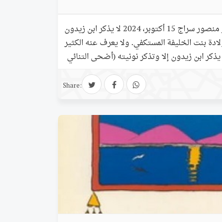
ابن زيدون: حياته وشعره هاجر منصور سراج 15 أكتوبر، 2024 لا يذكر ابن زيدون
ولادة بنت الخليفة المستكفي. ولا يعرف عنه الكثير
يذكر ابن زيدون إلا وتذكر نونيته (أضحى التنائي
ظر إلى ابن زيدون والعصر الذي عاش فيه، نعرف أنه
جري، وعاش في القرن الخامس الهجري؛ الحادي
Share: