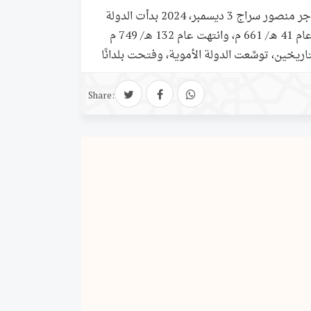
شعر الغزل في العصر الأموي هاجر منصور سراج 3 ديسمبر، 2024 بدأت الدولة
الأموية بمعاوية بن أبي سفيان عام 41 هـ/ 661 م، وانتهت عام 132 هـ/ 749 م
اريخين، توسَّعت الدولة الأموية، وفتحت بلدانًا
تدفقة على الدولة الإسلامية، وكان لهذه الثروة
السياسية، والعلمية، والأدبية. وقد توافد الأجانب
Share: