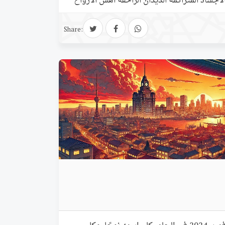
لأجساد المتراكمة الديدان الزاحفة أهش الأرواح
ة. والآن، إذ تنظر إليَّ، تلمَّس خفايا الروح
 حين حمل الثوب الأبيض تلمَّس رعش…
Share: