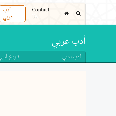
Contact
أدب
Us
عربي
أدب عربي
أدب يمني
تاريخ أدبي