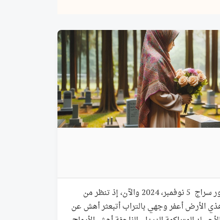
إِلَى مَلَكُوتِكَ الأَعْلَى هاجر منصور سراج 5 نوفمبر، 2024 والآن، إذ تنظر من
ِل هذي الأرض أعفر وجهي بالتراب أتبعثر أهش عن