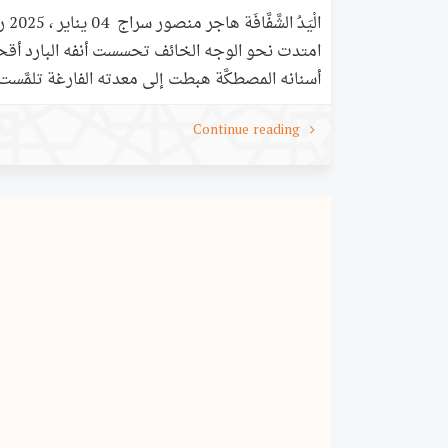
الْ
امتدت نحو الوجه الخائف تحسست أنفه البارد أقحم
أسنانه المصطكَّة هبطت إلى معدته الفارغة تلمَّس
الساكن. رأيتُ اليد الشفافة. رأيتها تمتد نحو الوجه
Continue reading
تحسست ذقنه المفلوق مسحت الشفتين الداميتين 