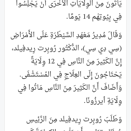
يَأْتُونَ مِنْ الوِلَايَاتِ الأُخْرَى أَنْ يَجْلِسُوا
فِي بِيُوتِهْم 14 يَومًا.
وَقَالَ مُدِيرُ مَعْهَدِ السَّيْطَرَةِ عَلَى الأَمْرَاضِ
(سِي دِي سِي)، الدُّكْتُور رُوبِرت رِيدفِيلد،
إِنَّ الكَثِيرَ مِنَ النَّاسِ فِي 12 وِلَايَةً
يَحْتَاجُونَ إِلَى العِلَاجِ فِي المُسْتَشْفَى.
وَأَضَافَ أَنَّ الكَثِيرَ مِنَ النَّاسِ مَاتُوا فِي
وِلَايَةِ أيرزُونَا.
وَطَلَبَ رُوبِرت رِيدفِيلد مِنَ الرَّئِيسِ