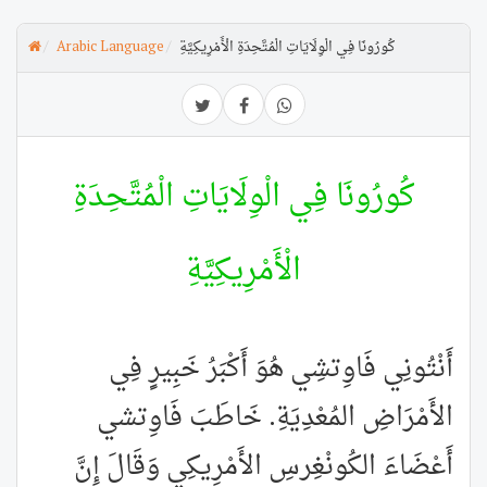
كُورُونَا فِي الْوِلَايَاتِ الْمُتَّحِدَةِ الْأَمْرِيكِيَّةِ
Arabic Language
كُورُونَا فِي الْوِلَايَاتِ الْمُتَّحِدَةِ
الْأَمْرِيكِيَّةِ
أَنْتُونِي فَاوِتشِي هُوَ أَكْبَرُ خَبِيرٍ فِي
الأَمْرَاضِ المُعْدِيَةِ. خَاطَبَ فَاوِتشي
أَعْضَاءَ الكُونْغِرسِ الأَمْرِيكِي وَقَالَ إِنَّ