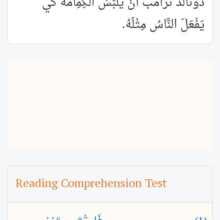
دُونَالد ترَامب أَنْ يَلْبَسَ الكِمِامَةَ كَي
يَفْعَلَ النَّاسُ مِثْلَهُ.
Reading Comprehension Test