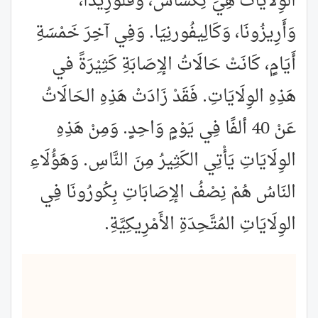
الوِلَايَاتُ هِيَ تِكْسَاسُ، وَفُلُورِيدَا،
وَأَرِيزُونَا، وَكَالِيفُورنِيَا. وَفِي آخِرَ خَمْسَةِ
أَيَامٍ، كَانَتْ حَالَاتُ الإِصَابَةِ كَثِيْرَةً في
هَذِهِ الوِلَايَاتِ. فَقَدْ زَادَتْ هَذِهِ الحَالَاتُ
عَنْ 40 ألفًا فِي يَوْمٍ وَاحِدٍ. وَمِنْ هَذِهِ
الوِلَايَاتِ يَأْتِي الكَثِيرُ مِنَ النَّاسِ. وَهَؤُلَاءِ
النَاسُ هُمْ نِصْفُ الإِصَابَاتِ بِكُورُونَا فِي
الوِلَايَاتِ المُتَّحِدَةِ الأَمْرِيكِيَّةِ.