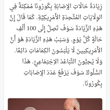
زِيَادَةَ حَالَاتِ الإِصَابَةِ بِكُورُونَا مُمْكِنَةٌ فِي
الوِلَايَاتِ المُتَّحِدَةِ الأَمْرِيكِيَّةِ. كَمَا قَالَ إِنَّ
هَذِهِ الزِّيَادَةَ سَوْفَ تَصِلُ إِلَى 100 أَلْفِ
حَالَةٍ كُلَّ يَوْمٍ. وَسَبَبُ هَذِهِ الزِّيَادَةِ هُوَ أَنَّ
الأَمَرِيكِيينَ لَا يَلْبَسُونَ الكِمَامَاتِ دَائِمًا.
وَلَا يُحِبُّونَ التَّبَاعُدَ الاِجْتِمَاعِيَّ. هَذَا
السُّلُوكُ سَوْفَ يَرْفَعُ عَدَدَ الإِصَابَاتِ
بِكُورُونَا.