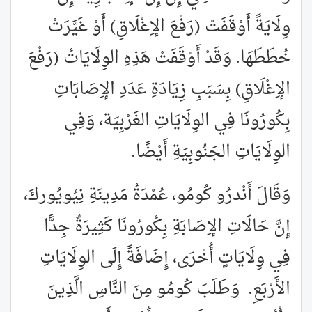
وِلَايَةً أَوْقَفَتْ (رَفْعَ الإِغْلَاقِ) أَوْ غَيَّرَتْ
خُطَطَهَا. وَقَدْ أَوْقَفَتْ هَذِهِ الوِلَايَاتُ (رَفْعَ
الإِغْلَاقِ) بِسَبَبِ زِيَادَةِ عَدَدِ الإِصَابَاتِ
بِكُورُونَا فِي الوِلَايَاتِ الغَرْبِيَة، وَفِي
الوِلَايَاتِ الجَنُوبِيَةِ أَيْضًا.
وَقَالَ أَنْدرُو كُومُو، عُمْدَةُ مَدِينَةِ نِيُويُوركَ،
إِنَّ حَالَاتِ الإِصَابَةِ بِكُورُونَا كَثِيرَةٌ جِدًّا
فِي وِلَايَاتٍ أُخْرَى، إِضَافَةً إِلَى الوِلَايَاتِ
الأَرْبَعِ. وَطَلَبَ كُومُو مِنَ النَّاسِ الَّذِينَ