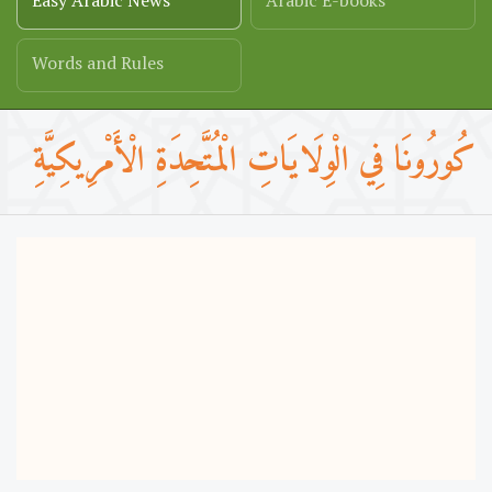
Easy Arabic News
Arabic E-books
Words and Rules
كُورُونَا فِي الْوِلَايَاتِ الْمُتَّحِدَةِ الْأَمْرِيكِيَّةِ