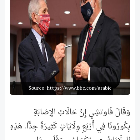
Source: https://www.bbc.com/arabic
وَقَالَ فَاوتشِي إِنَّ حَالَاتِ الإِصَابَةِ
بِكُورُونَا فِي أَرْبَعِ وِلَايَاتٍ كَثِيرَةٌ جِدًّا. هَذِهِ