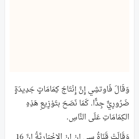
وَقَالَ فَاوتشِي إِنَّ إِنْتَاجَ كِمَامَاتٍ جَدِيدَةٍ
ضَرُورِيٌّ جِدًّا. كَمَا نَصَحَ بتَوْزِيعِ هَذِهِ
الكِمَامَاتِ عَلَى النَّاسِ.
وَقَالَتْ قَنَاةُ سِي إِنْ إِنْ الإِخْبَارِيَّةُ إِنَّ 16