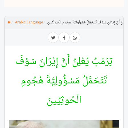
ُعْلِنُ أَنَّ إِيْرَانَ سَوْفَ تَتَحَمَّلُ مَسْؤُولِيَّةَ هُجُومِ الْحُوثِيِّينَ
Arabic Language
تِرَمْبُ يُعْلِنُ أَنَّ إِيْرَانَ سَوْفَ
تَتَحَمَّلُ مَسْؤُولِيَّةَ هُجُومِ
الْحُوثِيِّينَ