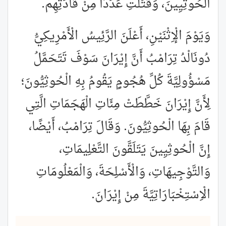
الْحُوثِيِينَ، وَقَتَلَتِ عَدَدًا مِنْ قَادَتِهِم.
وَيَوْمَ الْإِثْنَيْنِ، أَعْلَنَ الرَّئِيسُ الْأَمْرِيكِيُّ
دُونَالْدُ تِرَامْبُ أَنَّ إِيْرَانَ سَوْفَ تَتَحَمَّلُ
مَسْؤُولِيَّةَ كُلِّ هُجُومٍ يَقُومُ بِهِ الْحُوثِيُّونَ؛
لِأَنَّ إِيْرَانَ خَطَّطَتْ مِئَاتِ الْهَجَمَاتِ الَّتِي
قَامَ بِهَا الْحُوثِيُّونَ. وَقَالَ تِرَامْبُ، أَيْضًا،
إِنَّ الْحُوثِيِينَ يَتَلَقَّونَ التَّعْلِيمَاتِ،
وَالتَّوْجِيهَاتِ، وَالْأَسْلِحَةَ، وَالْمَعْلُومَاتِ
الْاِسْتِخْبَارَاتِيَّةَ مِنْ إِيْرَانَ.