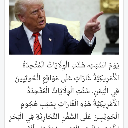
يَوْمَ السَّبْتِ، شَنَّتِ الْوِلَايَاتُ الْمُتَّحِدَةُ
الْأَمْرِيكِيَّةُ غَارَاتٍ عَلَى مَوَاقِعِ الْحُوثِيِينَ
فِي الْيَمَنِ. شَنَّتِ الْوِلَايَاتُ الْمُتَّحِدَةُ
الْأَمْرِيكِيَّةُ هَذِهِ الْغَارَاتِ بِسَبَبِ هُجُومِ
الْحُوثِيِينَ عَلَى السُّفُنِ التِّجَارِيَّةِ فِي الْبَحْرِ