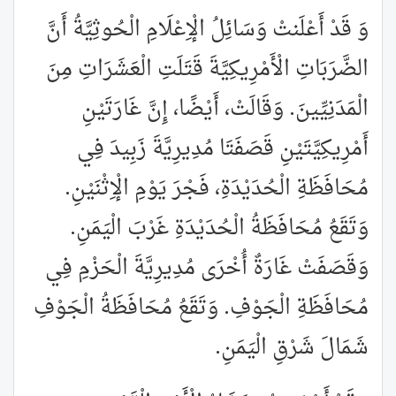
وَ قَدْ أَعْلَنتْ وَسَائِلُ الْإِعْلَامِ الْحُوثِيَّةُ أَنَّ
الضَّرَبَاتِ الْأَمْرِيكِيَّةَ قَتَلَتِ الْعَشَرَاتِ مِنَ
الْمَدَنِيِّينَ. وَقَالَتْ، أَيْضًا، إِنَّ غَارَتَيْنِ
أَمْرِيكِيَّتَيْنِ قَصَفَتَا مُدِيرِيَّةَ زَبِيدَ فِي
مُحَافَظَةِ الْحُدَيْدَةِ، فَجْرَ يَوْمِ الْإِثْنَيْنِ.
وَتَقَعُ مُحَافَظَةُ الْحُدَيْدَةِ غَرْبَ الْيَمَنِ.
وَقَصَفَتْ غَارَةٌ أُخْرَى مُدِيرِيَّةَ الْحَزْمِ فِي
مُحَافَظَةِ الْجَوْفِ. وَتَقَعُ مُحَافَظَةُ الْجَوْفِ
شَمَالَ شَرْقِ الْيَمَنِ.