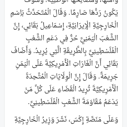
وَأَمْنَهَا، وَمَصَالِحَهَا الْوَطَنِيَّةَ؛ وَسَوْفَ
يَكُونُ رَدُّهَا صَارِمًا. وَقَالَ الْمُتَحَدِّثُ بَاِسْمِ
الْخَارِجِيَّةِ الْإِيرَانِيَّةِ، إِسْمَاعِيلُ بَقَائِي، إِنَّ
الشَّعْبَ الْيَمَنِيَّ حُرٌّ فِي دَعْمِ الشَّعْبِ
الْفَلَسْطِينِيِّ بِالطَّرِيقَةِ الَّتِي يُرِيدُ. وَأَضَافَ
بَقَائِي أَنَّ الْغَارَاتِ الْأَمْرِيكِيَّةَ عَلَى الْيَمَنِ
جَرِيمَةٌ. وَقَالَ إِنَّ الْوِلَايَاتِ الْمُتَّحِدَةَ
الْأَمْرِيكِيَّةَ تُرِيدُ الْقَضَاءِ عَلَى كُلِّ مَنْ
يَدْعَمُ مُقَاوَمَةَ الشَّعْبِ الْفَلَسْطِينِيِّ.
وَعَلَى مَنَصَّةِ إِكْسَ، نَشَرَ وَزِيرُ الْخَارِجِيَّةِ