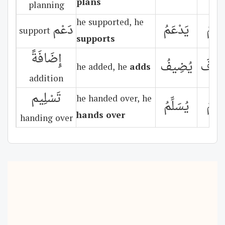
plans
planning
he supported, he
َعَمَ
يَدْعَمُ
دَعْم
support
supports
إِضَافَةً
ضَافَ
يُضِيفُ
he added, he
adds
addition
تَسْلِيم
he handed over, he
َلَّمَ
يُسَلِّمُ
hands over
handing over