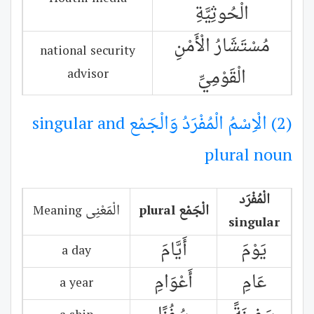
الْحُوثِيَّةِ
مُسْتَشَارُ الْأَمْنِ
national security
الْقَوْمِيِّ
advisor
(2) الْاِسْمُ الْمُفْرَدُ وَالْجَمْع singular and
plural noun
الْمُفْرَد
الْجَمْع
plural
الْمَعْنِى Meaning
singular
يَوْمَ
أَيَّامَ
a day
عَامِ
أَعْوَامِ
a year