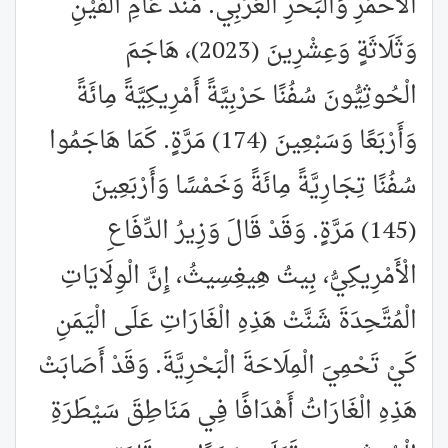
الْأَحْمَرِ وَالْبَحْرِ الْعَرَبِي. مُنْذُ عَامِ أَلْفَيْنِ
وَثَلَاثَةٍ وَعِشْرِينَ (2023)، هَاجَمَ
الْحُوثِيُّونَ سُفُنًا حَرْبِيَّةً أَمْرِيكِيَّةً مِائَةً
وَأَرْبَعًا وَسَبْعِينَ (174) مَرَّةٍ. كَمَا هَاجَمُوا
سُفُنًا تِجَارِيَّةً مِائَةً وَخَمْسًا وَأَرْبَعِينَ
(145) مَرَّةٍ. وَقَدْ قَالَ وَزِيرُ الدِّفَاعِ
الْأَمْرِيكِيُّ، بِيتُ هِيغِسِيثُ، إِنَّ الْوِلَايَاتِ
الْمُتَّحِدَةَ شَنَّتْ هَذِهِ الْغَارَاتِ عَلَى الْيَمَنِ
كَيْ تَحْمِيَ الْمِلَاحَةَ الْبَحْرِيَّةَ. وَقَدْ أَصَابَتْ
هَذِهِ الْغَارَاتُ أَهْدَافًا فِي مَنَاطِقَ سَيْطَرَةِ