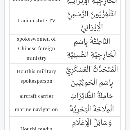
الْخَارِجِيَّةِ الْإِيرَانِيَّةِ
التِّلْفِزْيُونُ الرَّسْمِيُّ
Iranian state TV
الْإِيْرَانِيُّ
spokeswomen of
النَّاطِقَةُ بِاِسْمِ
Chinese foreign
الْخَارِجِيَّةِ الصِّينِيَّةِ
ministry
الْمُتَحَدِّثُ الْعَسْكَرِيُّ
Houthis military
بِاِسْمِ الْحُوثِيِّينَ
spokesperson
حَامِلَةُ الطَّائِرَاتِ
aircraft carrier
الْمِلَاحَةَ الْبَحْرِيَّةَ
marine navigation
وَسَائِلُ الْإِعْلَامِ
Houthi media