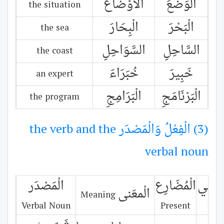
الْوَضْعَ
الْأَوْضَاعَ
the situation
الْبَحْرَ
الْبِحَارَ
the sea
السَّاحِلِ
السَّوَاحِلِ
the coast
خَبِيرَ
خُبَرَاءَ
an expert
الْبَرْنَامَجِ
الْبَرَامِجِ
the program
(3) الْفِعْلُ وَالْمَصْدَر the verb and the
verbal noun
مَاضِي
الْمُضَارِع
الْمَصْدَر
الْمعَنى
Meaning
Verbal Noun
Present
Pas