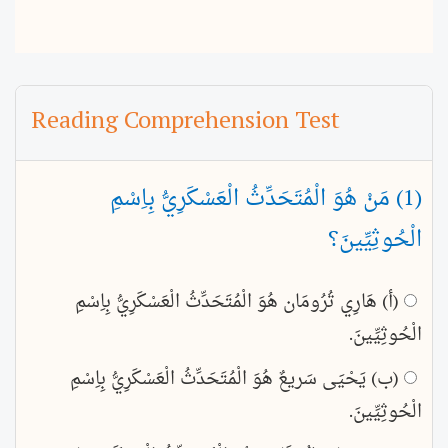
Reading Comprehension Test
(1) مَنْ هُوَ الْمُتَحَدِّثُ الْعَسْكَرِيُّ بِاِسْمِ
الْحُوثِيِّينَ؟
(أ) هَارِي تُرُومَان هُوَ الْمُتَحَدِّثُ الْعَسْكَرِيُّ بِاِسْمِ
الْحُوثِيِّينَ.
(ب) يَحْيَى سَريعٌ هُوَ الْمُتَحَدِّثُ الْعَسْكَرِيُّ بِاِسْمِ
الْحُوثِيِّينَ.