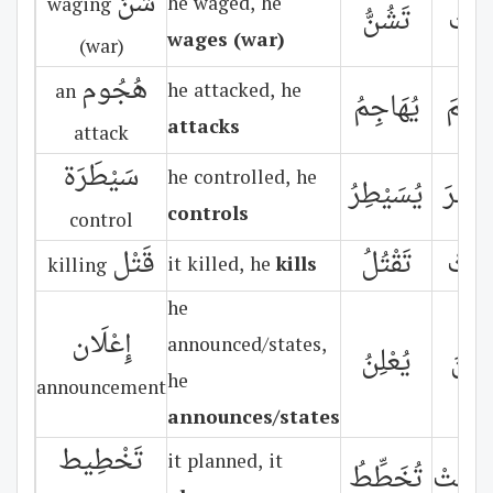
شَنّ
he waged, he
waging
نَّتْ
تَشُنُّ
wages (war)
(war)
هُجُوم
he attacked, he
an
اجَمَ
يُهَاجِمُ
attacks
attack
سَيْطَرَة
he controlled, he
يْطَرَ
يُسَيْطِرُ
controls
control
تَلَتْ
تَقْتُلُ
قَتْل
it killed, he
kills
killing
he
إِعْلَان
announced/states,
عْلَنَ
يُعْلِنُ
he
announcement
announces/states
تَخْطِيط
it planned, it
َّطَتْ
تُخَطِّطُ