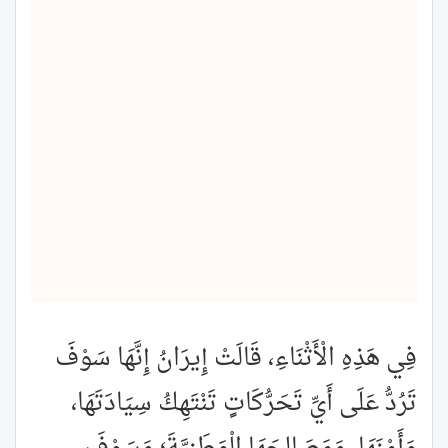
فِي هَذِهِ الْأَثْنَاءِ، قَالَتْ إِيرَانُ إِنَّهَا سَوْفَ
تَرُدُّ عَلَى أَيِّ تَحَرُّكَاتٍ تَنْتَهِكُ سِيَادَتَهَا،