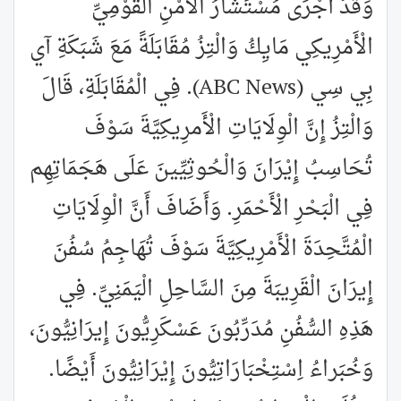
وَقَدْ أَجْرَى مُسْتَشَارُ الْأَمْنِ الْقَوْمِيِّ
الْأَمْرِيكِي مَايِكُ وَالْتِزُ مُقَابَلَةً مَعَ شَبَكَةِ آي
بِي سِي (ABC News). فِي الْمُقَابَلَةِ، قَالَ
وَالْتِزُ إِنَّ الْوِلَايَاتِ الْأَمرِيكِيَّةَ سَوْفَ
تُحَاسِبُ إِيْرَانَ وَالْحُوثِيِّينَ عَلَى هَجَمَاتِهِم
فِي الْبَحْرِ الْأَحْمَرِ. وَأَضَافَ أَنَّ الْوِلَايَاتِ
الْمُتَّحِدَةَ الْأَمْرِيكِيَّةَ سَوْفَ تُهَاجِمُ سُفُنَ
إِيرَانَ الْقَرِيبَةَ مِنَ السَّاحِلِ الْيَمَنِيِّ. فِي
هَذِهِ السُّفُنِ مُدَرِّبُونَ عَسْكَرِيُّونَ إِيرَانِيُّونَ،
وَخُبَراءُ اِسْتِخْبَارَاتِيُّونَ إِيْرَانِيُّونَ أَيْضًا.