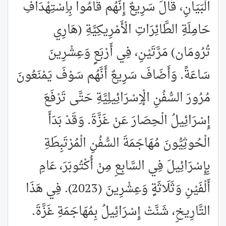
الْبَيَانِ، قَالَ سَرِيعٌ إِنَّهُم قَامُوا بِاِسْتِهْدَافِ
حَامِلَةِ الطَّائِرَاتِ الْأَمْرِيكِيَّةِ (هَارِي
تُرُومَان) مَرَّتَيْنِ، فِي أَرْبَعٍ وَعِشْرِينَ
سَاعَةً. وَأَضَافَ سَرِيعٌ أَنَّهُم سَوْفَ يَمْنَعُونَ
مُرُورَ السُّفُنِ الْإِسْرَائِيلِيَّةِ حَتَّى تَرْفَعَ
إِسْرَائِيلُ الْحِصَارَ عَنْ غَزَّةَ. وَقَدْ بَدَأَ
الْحُوثِيُّونَ مُهَاجَمَةَ السُّفُنِ الْمُرْتَبِطَةِ
بِإِسْرَائِيلَ فِي السَّابِعِ مِنْ أُكْتُوبَرَ، عَامِ
أَلْفَيْنِ وَثَلَاثَةٍ وَعِشْرِينَ (2023). فِي هَذَا
التَّارِيخِ، شَنَّتْ إِسْرَائِيلُ بِمُهَاجَمَةِ غَزَّةَ.