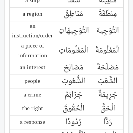
سَفِينَةً
سُفُنًا
a ship
مِنْطَقَةَ
مَنَاطِقَ
a region
an
التَّوْجِيهَ
التَّوْجِيهَاتِ
instruction/order
a piece of
الْمَعْلُومَةَ
الْمَعْلُومَاتِ
information
مَصْلَحَةَ
مَصَالِحَ
an interest
الشَّعْبَ
الشُّعُوبَ
people
جَرِيمَةٌ
جَرَائِمُ
a crime
الْحَقَّ
الْحُقُوقَ
the right
رَدًّا
رُدُودًا
a response