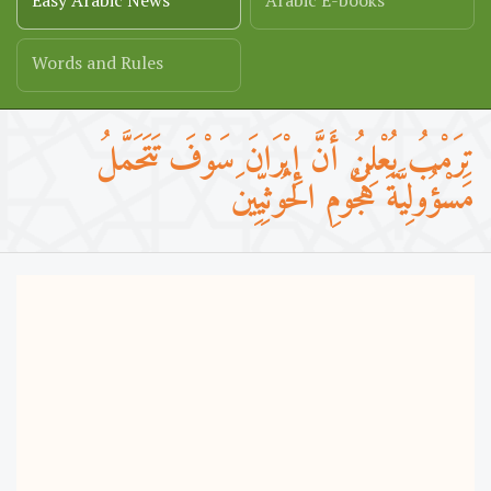
Easy Arabic News
Arabic E-books
Words and Rules
تِرَمْبُ يُعْلِنُ أَنَّ إِيْرَانَ سَوْفَ تَتَحَمَّلُ
مَسْؤُولِيَّةَ هُجُومِ الْحُوثِيِّينَ