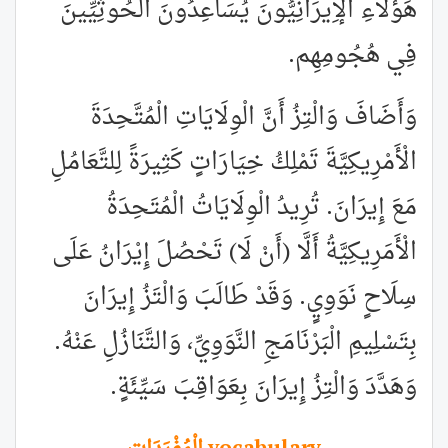
هَؤُلَاءِ الْإِيرَانِيُّونَ يُسَاعِدُونَ الْحُوثِيِّينَ
فِي هُجُومِهِم.
وَأَضَافَ وَالْتِزُ أَنَّ الْوِلَايَاتِ الْمُتَّحِدَةَ
الْأَمْرِيكِيَّةَ تَمْلِكُ خِيَارَاتٍ كَثِيرَةً لِلتَّعَامُلِ
مَعَ إِيرَانَ. تُرِيدُ الْوِلَايَاتُ الْمُتَحِدَةُ
الْأَمَرِيكِيَّةُ أَلَّا (أَنْ لَا) تَحْصُلَ إِيْرَانُ عَلَى
سِلَاحٍ نَوَوِيٍ. وَقَدْ طَالَبَ وَالْتَزُ إِيرَانَ
بِتَسْلِيمِ الْبَرْنَامَجِ النَّوَوِيِّ، وَالتَّنَازُلِ عَنْهُ.
وَهَدَّدَ وَالْتِزُ إِيرَانَ بِعَوَاقِبَ سَيِّئَةٍ.