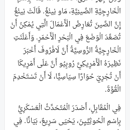
الْخَارِجِيَّةِ الصِّينِيَّةِ، مَاو نِينْغُ. قَالَتْ نِينْغُ
إِنَّ الصِّينَ تُعَارِضُ الْأَعْمَالَ الَّتِي يُمْكِنُ أَنْ
تُصَعِّدَ الْوَضْعَ فِي الْبَحْرِ الْأَحْمَرِ. وَأَعْلَنَتِ
الْخَارِجِيَّةُ الرُّوسِيَّةُ أَنَّ لَافْرُوفَ أَخْبَرَ
نَظِيرَهُ الْأَمْرِيكِيَّ رُوبِيُو أَنَّ عَلَى أَمْرِيكَا
أَنْ تُجْرِيَ حُوَارًا سِيَاسِيًّا، لَا أَنْ تَسْتَخْدِمَ
الْقُوَّةَ.
فِي الْمُقَابِلِ، أَصْدَرَ الْمُتَحَدِّثُ الْعَسْكَرِيُّ
بِاِسْمِ الْحُوثِيِّيِنَ، يَحْيَى سَرِيعٌ، بَيَانًا. فِي