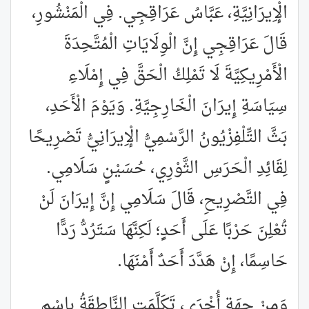
الْإِيرَانِيَّةِ، عَبَّاسُ عَرَاقِجِي. فِي الْمَنْشُورِ،
قَالَ عَرَاقِجِي إِنَّ الْوِلَايَاتِ الْمُتَّحِدَةَ
الْأَمْرِيكِيَّةَ لَا تَمْلِكُ الْحَقَّ فِي إِمْلَاءِ
سِيَاسَةِ إِيرَانَ الْخَارِجِيَّةِ. وَيَوْمَ الْأَحَدِ،
بَثَّ التِّلْفِزْيُونُ الرَّسْمِيُّ الْإِيرَانِيُّ تَصْرِيحًا
لِقَائِدِ الْحَرَسِ الثَّوْرِي، حُسَيْنٍ سَلَامِي.
فِي التَّصْرِيحِ، قَالَ سَلَامِي إِنَّ إِيرَانَ لَنْ
تُعْلِنَ حَرْبًا عَلَى أَحَدٍ؛ لَكِنَّهَا سَتَرُدُّ رَدًّا
حَاسِمًا، إِنْ هَدَّدَ أَحَدٌ أَمْنَهَا.
وَمِنْ جِهَةٍ أُخْرَى، تَكَلَّمَتِ النَّاطِقَةُ بِاِسْمِ