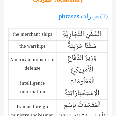
الْمُفْرَدَات vocabulary
(1) عبارات phrases
السُّفُنِ التِّجَارِيَّةِ
the merchant ships
سُفُنًا حَرْبِيَّةً
the warships
وَزِيرُ الدِّفَاعِ
American minister of
الْأَمْرِيكِيُّ
defense
الْمَعْلُومَاتِ
intelligence
الْاِسْتِخْبَارَاتِيَّةَ
information
الْمُتَحَدِّثُ بِاِسْمِ
Iranian foreign
ministry spokesman