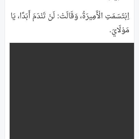
اِبْتَسَمَتِ الْأَمِيرَةُ، وَقَالَتْ: لَنْ تَنْدَمَ أَبَدًا، يَا
مَوْلَايَ.