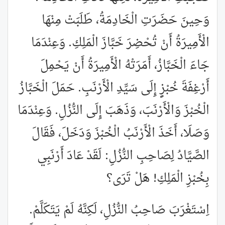
وَحِينَ حَضَرَتِ الْخَادِمَةُ، طَلَبَتْ مِنْهَا
الْأَمِيرَةُ أَنْ تُحْضِرَ خَبَّازَ الْمَلِكِ. وَعِنْدَمَا
جَاءَ الْخَبَّازُ، أَمَرَتْهُ الْأَمِيرَةُ أَنْ يَحْمِلَ
أَرْغِفَةَ خُبْزٍ إِلَى سَيِّدِ الْأَرْنَبِ. حَمَلَ الْخَبَّازُ
الْخُبْزَ وَالْأَرْنَبَ، وَذَهَبَ إِلَى النُّزُلِ. وَعِنْدَمَا
وَصَلَا، أَخَذَ الْأَرْنَبُ الْخُبْزَ وَدَخَلَ، فَقَالَ
الصَّيَّادُ لِصَاحِبِ النُّزُلِ: لَقَدْ عَادَ أَرْنَبِي
بِخُبْزِ الْمَلِكِ! هَلْ تَرَى؟
اِسْتَغْرَبَ صَاحِبُ النُّزُلِ، لَكِنَّهُ لَمْ يَتَكَلَّمْ.