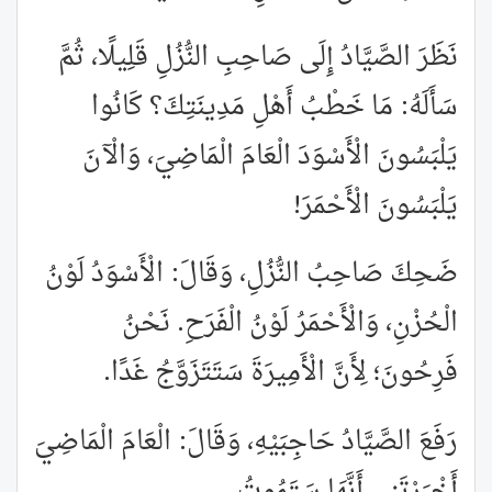
نَظَرَ الصَّيَّادُ إِلَى صَاحِبِ النُّزُلِ قَلِيلًا، ثُمَّ
سَأَلَهُ: مَا خَطْبُ أَهْلِ مَدِينَتِكَ؟ كَانُوا
يَلْبَسُونَ الْأَسْوَدَ الْعَامَ الْمَاضِيَ، وَالْآنَ
يَلْبَسُونَ الْأَحْمَرَ!
ضَحِكَ صَاحِبُ النُّزُلِ، وَقَالَ: الْأَسْوَدُ لَوْنُ
الْحُزْنِ، وَالْأَحْمَرُ لَوْنُ الْفَرَحِ. نَحْنُ
فَرِحُونَ؛ لِأَنَّ الْأَمِيرَةَ سَتَتَزَوَّجُ غَدًا.
رَفَعَ الصَّيَّادُ حَاجِبَيْهِ، وَقَالَ: الْعَامَ الْمَاضِيَ
أَخْبَرْتَنِي أَنَّهَا سَتَمُوتُ.