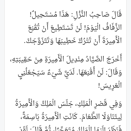
قَالَ صَاحِبُ النُّزُلِ: هَذَا مُسْتَحِيلٌ!
الزِّفَافُ الْيَوْمَ! لَنْ تَسْتَطِيعَ أَنْ تُقْنِعَ
الْأَمِيرَةَ أَنْ تَتْرُكَ خَطِيبَهَا وَتَتَزَوَّجَكَ.
أَخْرَجَ الصَّيَّادُ مِنْدِيلَ الْأَمِيرَةِ مِنْ حَقِيبَتِهِ،
وَقَالَ: لَنْ أُقْنِعَهَا. لَدَيَّ شَيْءٌ سَيَجْعَلُنِيِ
الْعَرِيسَ!
وَفِي قَصْرِ الْمَلِكِ، جَلَسَ الْمَلِكُ وَالْأَمِيرَةُ
لِيتَنَاوَلَا الطَّعَامَ. كَانَتِ الْأَمِيرَةُ بَاسِمَةً،
فَنَظَرَ إِلَيْهَا الْمَلِكُ مُتَعَجِّبًا، ثُمَّ قَالَ: لَقَدْ