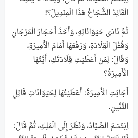
الْقَائِدُ الشُّجَاعُ هَذَا الْمِنْدِيلَ؟!
ثُمَّ نَادَى حَيَوَانَاتِهِ، وَأَخَذَ أَحْجَارَ الْمَرْجَانِ
وَقُفْلَ الْقِلَادَةِ، وَرَفَعَهَا أَمَامَ الْأَمِيرَةِ،
وَقَالَ: لِمَنْ أَعْطَيْتِ قِلَادَتَكِ، أَيَّتُهَا
الْأَمِيرَةُ؟
أَجَابَتِ الْأَمِيرَةُ: أَعْطَيْتُهَا لِحَيَوَانَاتِ قَاتِلِ
التِّنِّينِ.
اِبْتَسَمَ الصَّيَّادُ، وَنَظَرَ إِلَى الْمَلِكِ، ثُمَّ قَالَ: