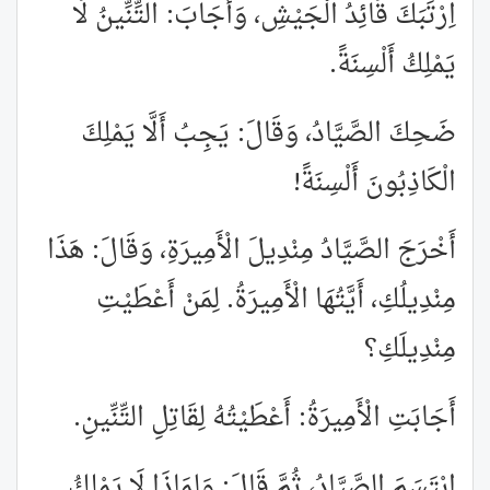
اِرْتَبَكَ قَائِدُ الْجَيْشِ، وَأَجَابَ: التِّنِّينُ لَا
يَمْلِكُ أَلْسِنَةً.
ضَحِكَ الصَّيَّادُ، وَقَالَ: يَجِبُ أَلَّا يَمْلِكَ
الْكَاذِبُونَ أَلْسِنَةً!
أَخْرَجَ الصَّيَّادُ مِنْدِيلَ الْأَمِيرَةِ، وَقَالَ: هَذَا
مِنْدِيلُكِ، أَيَّتُهَا الْأَمِيرَةُ. لِمَنْ أَعْطَيْتِ
مِنْدِيلَكِ؟
أَجَابَتِ الْأَمِيرَةُ: أَعْطَيْتُهُ لِقَاتِلِ التِّنِّينِ.
اِبْتَسَمَ الصَّيَّادُ، ثُمَّ قَالَ: وَلِمَاذَا لَا يَمْلِكُ