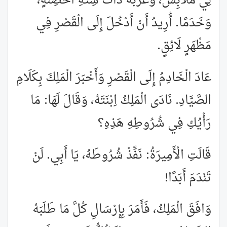
لِي مَلَابِسَ، وَعَرَبَةً ذَاتَ سِتَّةِ أَحْصِنَةٍ،
وَخَدَمًا. أُرِيدُ أَنْ أَدْخُلَ إِلَى الْقَصْرِ فِي
مَظْهَرٍ لَائِقٍ.
عَادَ الْخَادِمُ إِلَى الْقَصْرِ وَأَخْبَرَ الْمَلِكَ بِكَلَامِ
الصَّيَّادِ. نَادَى الْمَلِكُ اِبْنَتَهُ، وَقَالَ لَهَا: مَا
رَأْيُكِ فِي شُرُوطِهِ هَذِهِ؟
قَالَتِ الْأَمِيرَةُ: نَفِّذْ شُرُوطَهُ، يَا أَبِي. لَنْ
تَنْدَمَ أَبَدًا!
وَافَقَ الْمَلِكُ، فَأَمَرَ بِإِرْسَالِ كُلَّ مَا طَلَبَهُ