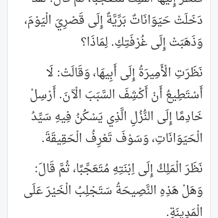
دَخَلَتْ حَيَوَانَاتٌ بَرِّيَّةٌ إِلَى قَصْرِيَ الْيَوْمَ،
وَذَهَبَتْ إِلَى غُرْفَتِكِ. لِمَاذَا؟
نَظَرَتِ الْأَمِيرَةُ إِلَى أَبِيهَا، وَقَالَتْ: لَا
أَسْتَطِيعُ أَنْ أَكْشِفَ السَّبَبَ الْآنَ. أَرْسِلْ
خَادِمًا إِلَى النُّزُلِ الَّذِي يَسْكُنُ فِيهِ سَيِّدُ
الْحَيَوَانَاتِ، وَسَوْفَ تَعْرِفُ الْحَقِيقَةَ.
نَظَرَ الْمَلِكُ إِلَى اِبْنَتِهِ مُتَعَجِّبًا، ثُمَّ قَالَ:
وَهَلْ هَذِهِ النَّصِيحَةُ سَتَجْلِبُ الْخَيْرَ عَلَى
الْمَدِينَةِ.