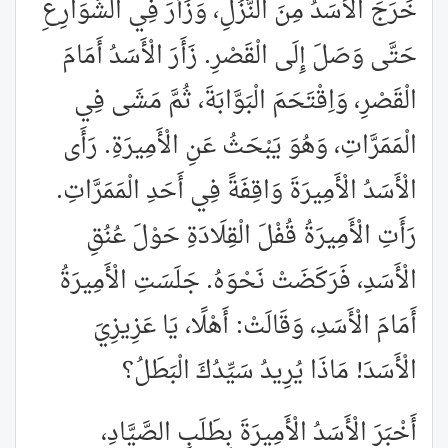
خَرَجَ الْأَسَدُ مِنَ النُّزُلِ، وَزَأَرَ فِي الشَّوَارِعِ
حَتَّى وَصَلَ إِلَى الْقَصْرِ. زَأَرَ الْأَسَدُ أَمَامَ
الْقَصْرِ، وَاِقْتَحَمَ الْبَوَّابَةَ، ثُمَّ مَشَى فِي
الْمَمَرَّاتِ، وَهُوَ يَبْحَثُ عَنِ الْأَمِيرَةِ. رَأَى
الْأَسَدُ الْأَمِيرَةَ وَاقِفَةً فِي أَحَدِ الْمَمَرَّاتِ.
رَأَتِ الْأَمِيرَةُ قُفْلَ الْقِلَادَةِ حَوْلَ عُنُقِ
الْأَسَدِ، فَرَكَضَتْ نَحْوَهُ. جَلَسَتِ الْأَمِيرَةُ
أَمَامَ الْأَسَدِ، وَقَالَتْ: أَهْلًا، يَا عَزِيزِيَ
الْأَسَدَ! مَاذَا يُرِيدُ سَيِّدُكَ الْبَطَلُ؟
أَخْبَرَ الْأَسَدُ الْأَمِيرَةَ بِطَلَبِ الصَّيَّادِ،