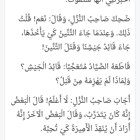
ضَحِكَ صَاحِبُ النُّزُلِ، وَقَالَ: نَعَم! قُلْتُ
ذَلِكَ. وَعِنْدَمَا جَاءَ التِّنِّينُ كَيْ يَأْخُذَهَا،
جَاءَ قَائِدُ جَيْشِنَا وَقَتَلَ التِّنِّينَ!
قَاطَعَهُ الصَّيَّادُ مُتَعَجِّبًا: قَائِدُ الْجَيْشِ؟
وَلِمَاذَا لَمْ يَهْزِمْهُ مِنْ قَبْلُ؟
أَجَابَ صَاحِبُ النُّزُلِ: لَا أَعْلَمُ! قَالَ الْبَعْضُ
إِنَّهُ كَانَ يَتَدَرَّبُ، وَقَالَ الْبَعْضُ الْآخَرُ إِنَّهُ
أَرَادَ أَنْ يُنْقِذَ الْأَمِيرَةَ كَيْ تُحِبَّهُ.