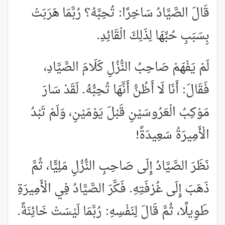
قَالَ الصَّيَّادُ سَاخِرًا: تُحِبَّهُ؟ رُبَّمَا هَرَبَتْ
بِسَبَبِ حُبِّهَا لِذَلِكَ الْقَائِدِ.
لَمْ يَفْهَمْ صَاحِبُ النُّزُلِ كَلَامَ الصَّيَّادِ،
فَقَالَ: أَنَا لَا أَظُنُّ أَنَّهَا تُحِبُّهُ. لَقَدْ سَارَ
مَوْكِبُ الْعَرُوسَيْنِ قَبْلَ يَوْمَيْنِ، وَلَمْ تَبْدُ
الْأَمِيرَةُ سَعِيدَةً!
نَظَرَ الصَّيَّادُ إِلَى صَاحِبِ النُّزُلِ مَلِيًّا، ثُمَّ
ذَهَبَ إِلَى غُرْفَتِهِ. فَكَّرَ الصَّيَّادُ فِي الْأَمِيرَةِ
طَوِيلًا، ثُمَّ قَالَ لِنَفْسِهِ: رُبَّمَا لَيْسَتْ خَائِنَةً.