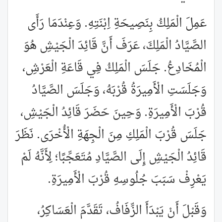
عَمِلَ الْمَلِكُ بِنَصِيحَةِ اِبْنَتِهِ. وَعِنْدَمَا رَأَى
الصَّيَّادُ الْمَلِكَ، عَرَفَ أَنَّ قَائِدَ الْجَيْشِ هُوَ
الْمُخَادِعُ. جَلَسَ الْمَلِكُ فِي قَاعَةِ الْعَرْشِ،
وَجَلَسَتِ الْأَمِيرَةُ قُرْبَهُ، وَجَلَسَ الصَّيَّادُ
قُرْبَ الْأَمِيرَةِ. وَحِينَ حَضَرَ قَائِدُ الْجَيْشِ،
جَلَسَ قُرْبَ الْمَلِكِ مِنَ الْجِهَةِ الْأُخْرَى. نَظَرَ
قَائِدُ الْجَيْشِ إِلَى الصَّيَّادِ مُتَعَجِّبًا؛ لِأَنَّهُ لَمْ
يَعْرِفْ سَبَبَ جُلُوسِهِ قُرْبَ الْأَمِيرَةِ.
وَقَبْلَ أَنْ يَبْدَأَ الزِّفَافُ، تَقَدَّمَ الْعَسَاكِرُ،