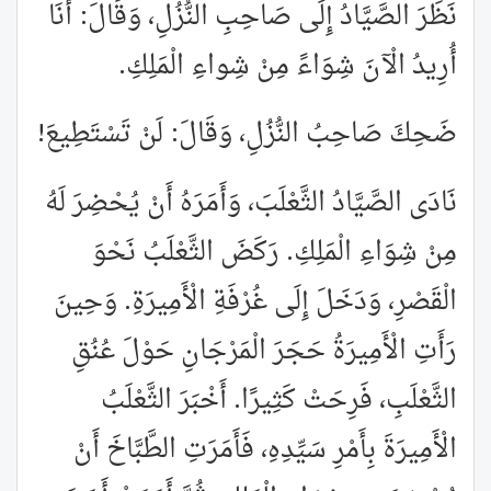
نَظَرَ الصَّيَّادُ إِلَى صَاحِبِ النُّزُلِ، وَقَالَ: أَنَا
أُرِيدُ الْآنَ شِوَاءً مِنْ شِواءِ الْمَلِكِ.
ضَحِكَ صَاحِبُ النُّزُلِ، وَقَالَ: لَنْ تَسْتَطِيعَ!
نَادَى الصَّيَّادُ الثَّعْلَبَ، وَأَمَرَهُ أَنْ يُحْضِرَ لَهُ
مِنْ شِوَاءِ الْمَلِكِ. رَكَضَ الثَّعْلَبُ نَحْوَ
الْقَصْرِ، وَدَخَلَ إِلَى غُرْفَةِ الْأَمِيرَةِ. وَحِينَ
رَأَتِ الْأَمِيرَةُ حَجَرَ الْمَرْجَانِ حَوْلَ عُنُقِ
الثَّعْلَبِ، فَرِحَتْ كَثِيرًا. أَخْبَرَ الثَّعْلَبُ
الْأَمِيرَةَ بِأَمْرِ سَيِّدِهِ، فَأَمَرَتِ الطَّبَّاخَ أَنْ