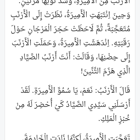
الْأَرْنَبُ مِنَ الْأَمِيرَةِ، وَشَدَّ ثَوْبَهَا مَرَّتَيْنِ.
وَحِينَ اِنْتَبَهَتِ الْأَمِيرَةُ، نَظَرَتْ إِلَى الْأَرْنَبِ
مُتَعَجِّبَةً، ثُمَّ لَاحَظَتْ حَجَرَ الْمَرْجَانِ حَوْلَ
رَقَبَتِهِ. اِنْدَهَشَتِ الْأَمِيرَةُ، وَحَمَلَتِ الْأَرْنَبَ
إِلَى حِضْنِهَا، وَقَالَتْ: أَنْتَ أَرْنَبُ الصَّيَّادِ
الَّذِي هَزَمَ التِّنِّينَ!
قَالَ الْأَرْنَبُ: نَعَمْ، يَا سُمُوَّ الْأَمِيرَةِ. لَقَدْ
أَرْسَلَنِي سَيِّدِي الصَّيَّادُ كَيْ أُحْضِرَ لَهُ مِنْ
خُبْزِ الْمَلِكِ.
تَعَجَّبَتِ الْأَمِيرَةُ، لَكِنَّهَا نَادَتِ الْخَادِمَةَ.