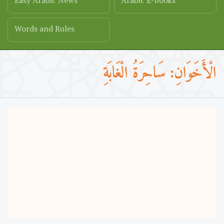
Easy Arabic News
Arabic E-books
Words and Rules
الْأَخَوَانِ: سَاحِرَةُ الْغَابَةِ