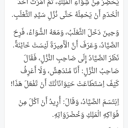
يُحْضِرَ مِنْ شِوَاءِ الْمَلِكِ، ثُمَّ أَمَرَتْ أَحَدَ
الْخَدَمِ أَنْ يَحْمِلَهُ حَتَّى نُزُلِ سَيِّدِ الثَّعْلَبِ.
وَحِينَ دَخَلَ الثَّعْلَبُ، وَمَعَهُ الشِّوَاءُ، فَرِحَ
الصَّيَّادُ، وَعَرَفَ أَنَّ الْأَمِيرَةَ لَيْسَتْ خَائِنَةً.
نَظَرَ الصَّيَّادُ إِلَى صَاحِبِ النُّزُلِ، فَقَالَ
صَاحِبُ النُّزُلِ: أَنَا مُنْدَهِشٌ، وَلَا أَعْرِفُ
كَيْفَ اِسْتَطَاعَتْ حَيَوَانَاتُكَ أَنْ تَفْعَلَ هَذَا!
اِبْتَسَمَ الصَّيَّادُ، وَقَالَ: أُرِيدُ أَنْ آكُلَ مِنْ
فَوَاكِهِ الْمَلِكِ وَخُضْرَوَاتِهِ.