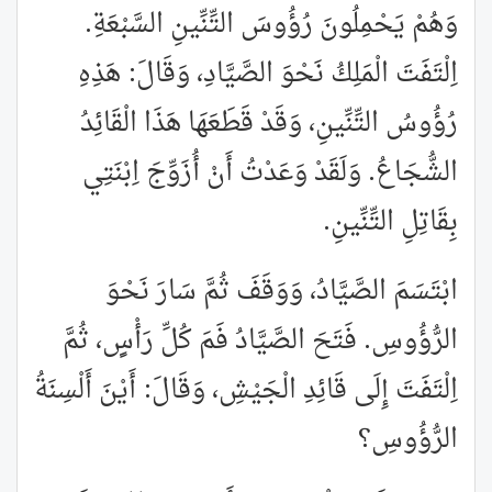
وَهُمْ يَحْمِلُونَ رُؤُوسَ التِّنِّينِ السَّبْعَةِ.
اِلْتَفَتَ الْمَلِكُ نَحْوَ الصَّيَّادِ، وَقَالَ: هَذِهِ
رُؤُوسُ التِّنِّينِ، وَقَدْ قَطَعَهَا هَذَا الْقَائِدُ
الشُّجَاعُ. وَلَقَدْ وَعَدْتُ أَنْ أُزَوِّجَ اِبْنَتِي
بِقَاتِلِ التِّنِّينِ.
ابْتَسَمَ الصَّيَّادُ، وَوَقَفَ ثُمَّ سَارَ نَحْوَ
الرُّؤُوسِ. فَتَحَ الصَّيَّادُ فَمَ كُلِّ رَأْسٍ، ثُمَّ
اِلْتَفَتَ إِلَى قَائِدِ الْجَيْشِ، وَقَالَ: أَيْنَ أَلْسِنَةُ
الرُّؤُوسِ؟