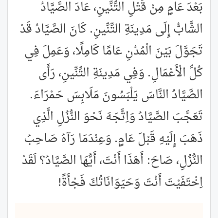
بَعْدَ عَامٍ مِنْ قَتْلِ التِّنِّينِ، عَادَ الصَّيَّادُ
الشَّابُّ إِلَى مَدِينَةِ التِّنِّينِ. كَانَ الصَّيَّادُ قَدْ
تَجَوَّلَ بَيْنَ الْمُدُنِ عَامًا كَامِلًا، وَعَمِلَ فِي
كُلِّ الْأَعْمَالِ. وَفِي مَدِينَةِ التِّنِّينِ، رَأَى
الصَّيَّادُ النَّاسَ يَلْبَسُونَ مَلَابِسَ حَمْرَاءَ.
تَعَجَّبَ الصَّيَّادُ وَاِتَّجَهَ نَحْوَ النُّزُلِ الَّذِي
ذَهَبَ إِلَيْهِ قَبْلَ عَامٍ. وَعِنْدَمَا رَآهُ صَاحِبُ
النُّزُلِ، صَاحَ: أَهَذَا أَنْتَ، أَيُّهَا الصَّيَّادُ؟ لَقَدْ
اِخْتَفَيْتَ أَنْتَ وَحَيَوَانَاتُكَ فَجْأَةً!