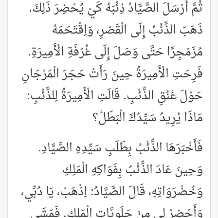
ثُمَّ أَرْسَلَ الصَّيَّادُ ذِئْبَهُ كَيْ يُحْضِرَ ذَلِكَ.
ذَهَبَ الذِّئْبُ إِلَى الْقَصْرِ، وَاِقْتَحَمَهُ
مُزَمْجِرًا حَتَّى وَصَلَ إِلَى غُرْفَةِ الْأَمِيرَةِ.
فَرِحَتِ الْأَمِيرَةُ حِينَ رَأَتْ حَجَرَ الْمَرْجَانِ
حَوْلَ عُنُقِ الذِّئْبِ. قَالَتِ الْأَمِيرَةُ لِلذِّئْبِ:
مَاذَا يُرِيدُ سَيِّدُكَ الْبَطَلُ؟
فَأَخْبَرَهَا الذِّئْبُ بِطَلَبِ سَيِّدِهِ الصَّيَّادِ.
وَحِينَ عَادَ الذِّئْبُ بِفَوَاكِهِ الْمَلِكِ
وَخُضْرَوَاتِهِ، قَالَ الصَّيَّادُ: اِذْهَبْ، يَا دُبِّي،
وَأَحْضِرْ لِي مِنْ حَلَوِيَّاتِ الْمَلِكِ. فَمَشَى