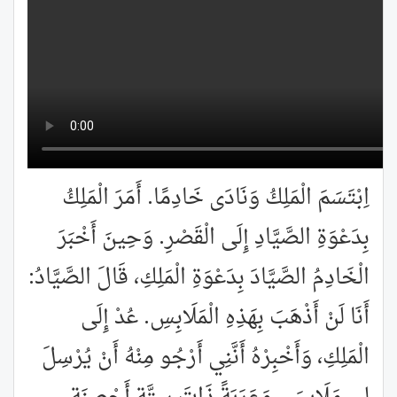
اِبْتَسَمَ الْمَلِكُ وَنَادَى خَادِمًا. أَمَرَ الْمَلِكُ
بِدَعْوَةِ الصَّيَّادِ إِلَى الْقَصْرِ. وَحِينَ أَخْبَرَ
الْخَادِمُ الصَّيَّادَ بِدَعْوَةِ الْمَلِكِ، قَالَ الصَّيَّادُ:
أَنَا لَنْ أَذْهَبَ بِهَذِهِ الْمَلَابِسِ. عُدْ إِلَى
الْمَلِكِ، وَأَخْبِرْهُ أَنَّنِي أَرْجُو مِنْهُ أَنْ يُرْسِلَ