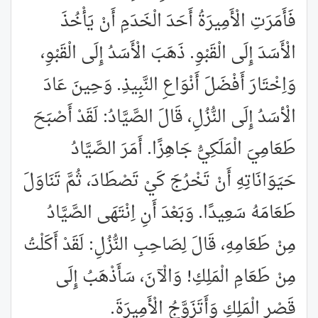
فَأَمَرَتِ الْأَمِيرَةُ أَحَدَ الْخَدَمِ أَنْ يَأْخُذَ
الْأَسَدَ إِلَى الْقَبْوِ. ذَهَبَ الْأَسَدُ إِلَى الْقَبْوِ،
وَاِخْتَارَ أَفْضَلَ أَنْوَاعِ النَّبِيذِ. وَحِينَ عَادَ
الْأسَدُ إِلَى النُّزُلِ، قَالَ الصَّيَّادُ: لَقَدْ أَصْبَحَ
طَعَامِيَ الْمَلَكِيُّ جَاهِزًا. أَمَرَ الصَّيَّادُ
حَيَوَانَاتِهِ أَنْ تَخْرُجَ كَيْ تَصْطَادَ، ثُمَّ تَنَاوَلَ
طَعَامَهُ سَعِيدًا. وَبَعْدَ أَنِ اِنْتَهَى الصَّيَّادُ
مِنْ طَعَامِهِ، قَالَ لِصَاحِبِ النُّزُلِ: لَقَدْ أَكَلْتُ
مِنْ طَعَامِ الْمَلِكِ! وَالْآنَ، سَأَذْهَبُ إِلَى
قَصْرِ الْمَلِكِ وَأَتَزَوَّجُ الْأَمِيرَةَ.