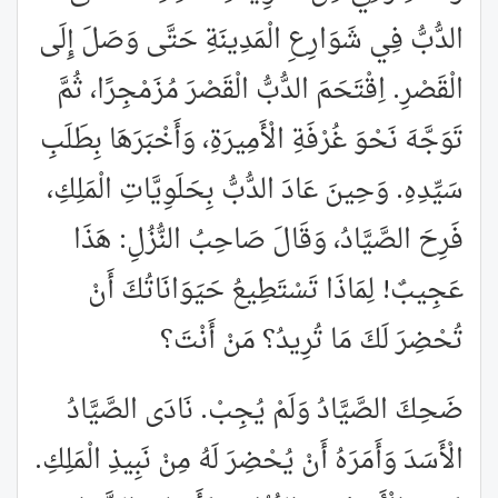
الدُّبُّ فِي شَوَارِعِ الْمَدِينَةِ حَتَّى وَصَلَ إِلَى
الْقَصْرِ. اِقْتَحَمَ الدُّبُّ الْقَصْرَ مُزَمْجِرًا، ثُمَّ
تَوَجَّهَ نَحْوَ غُرْفَةِ الْأَمِيرَةِ، وَأَخْبَرَهَا بِطَلَبِ
سَيِّدِهِ. وَحِينَ عَادَ الدُّبُّ بِحَلَوِيَّاتِ الْمَلِكِ،
فَرِحَ الصَّيَّادُ، وَقَالَ صَاحِبُ النُّزُلِ: هَذَا
عَجِيبٌ! لِمَاذَا تَسْتَطِيعُ حَيَوَانَاتُكَ أَنْ
تُحْضِرَ لَكَ مَا تُرِيدُ؟ مَنْ أَنْتَ؟
ضَحِكَ الصَّيَّادُ وَلَمْ يُجِبْ. نَادَى الصَّيَّادُ
الْأَسَدَ وَأَمَرَهُ أَنْ يُحْضِرَ لَهُ مِنْ نَبِيذِ الْمَلِكِ.