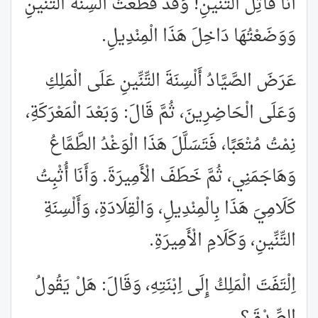
أَنَا قَاتِلُ التِّنِّينِ! وَقَدْ قَطَعْتُ أَلْسِنَةَ التِّنِّينِ
وَوَضَعْتُهَا دَاخِلَ هَذَا الْمِنْدِيلِ.
عَرَضَ الصَّيَّادُ أَلْسِنَةَ التِّنِّينِ عَلَى الْمَلِكِ
وَعَلَى الْحَاضِرِينَ، ثُمَّ قَالَ: وَبَعْدَ الْمَعْرَكَةِ،
نِمْتُ مُتْعَبًا، فَتَسَلَّلَ هَذَا الْوَغْدُ الطَّمَّاعُ
وَهَاجَمَنِي، ثُمَّ خَطَفَ الْأَمِيرَةَ. وَأَنَا أُثْبِتُ
كَلَامِيَ هَذَا بِالْمِنْدِيلِ، وَالْقِلَادَةِ، وَأَلْسِنَةِ
التِّنِّينِ، وَكَلَامِ الْأَمِيرَةِ.
اِلْتَفَتَ الْمَلِكُ إِلَى اِبْنَتِهِ، وَقَالَ: هَلْ يَقُولُ
الصِّدْقَ؟