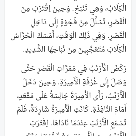
الْكِلَابُ، وَهِي تَنْبَحُ. وَحِينَ اِقْتَرَبَ مِنَ
الْقَصْرِ، تَسَلَّلَ مِنْ فَجْوَةٍ إِلَى دَاخِلِ
الْقَصْرِ. وَفِي ذَلِكَ الْوَقْتِ، أَمْسَكَ الْحُرَّاسُ
الْكِلَابَ مُتَعَجِّبِينَ مِنْ نُبَاحِهَا الشَّدِيدِ.
رَكَضَ الْأَرْنَبُ فِي مَمَرَّاتِ الْقَصْرِ حَتَّى
وَصَلَ إِلَى غُرْفَةِ الْأَمِيرَةِ. وَحِينَ دَخَلَ
الْأَرْنَبُ، رَأَى الْأَمِيرَةَ جَالِسَةً عَلَى مَقْعَدٍ،
أَمَامَ النَّافِذَةِ. كَانَتِ الْأَمِيرَةُ شَارِدَةً، فَلَمْ
تَسْمَعِ الْأَرْنَبَ عِنْدَمَا نَادَاهَا. اِقْتَرَبَ