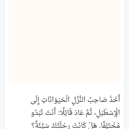
أَخَذَ صَاحِبُ النُّزُلِ الْحَيَوَانَاتِ إِلَى
الْإِسْطَبْلِ، ثُمَّ عَادَ قَائِلًا: أَنْتَ تَبْدُو
مُخْتَلِفًا. هَلْ كَانَتْ رِحْلَتُكَ سَيِّئَةً؟