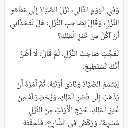
وَفِي الْيَوْمِ التَّالِي، نَزَلَ الصَّيَّادُ إِلَى مَطْعَمِ
النُّزُلِ، وَقَالَ لِصَاحِبِ النُّزُلِ: هَلْ تَتَحَدَّانِي
أَنْ آكُلَ مِنْ خُبْزِ الْمَلِكِ؟
تَعَجَّبَ صَاحِبُ النُّزُلِ، ثُمَّ قَالَ: لَا أَظُنُّ
أَنَّكَ تَسْتَطِيعُ.
اِبْتَسَمَ الصَّيَّادُ وَنَادَى أَرْنَبَهُ، ثُمَّ أَمَرَهُ أَنْ
يَذْهَبَ إِلَى قَصْرِ الْمَلِكِ، وَيُحْضِرَ لَهُ مِنْ
خُبْزِ الْمَلِكِ. خَرَجَ الْأَرْنَبُ مِنَ النُّزُلِ
مُسْرِعًا، وَرَكَضَ فِي الشَّارِعِ، فَلَحِقَتْهُ