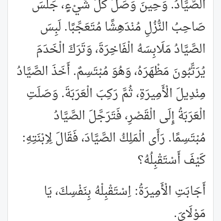
الصَّيَّادُ. وَحِينَ وَصَلَ كُلُّ شَيْءٍ، جَلَسَ
صَاحِبُ النُّزُلِ مُنْدَهِشًا مُتَعَجِّبًا. لَبِسَ
الصَّيَّادُ مَلَابِسَهُ الْفَاخِرَةَ، وَتَرَكَ الْخَدَمَ
يُرَتِّبُونَ مَظْهَرَهُ، وَهُوَ مُبْتَسِمٌ. أَخَذَ الصَّيَّادُ
مِنْدِيلَ الْأَمِيرَةِ، ثُمَّ رَكِبَ الْعَرَبَةَ. وَصَلَتِ
الْعَرَبَةُ إِلَى الْقَصْرِ، فَتَرَجَّلَ الصَّيَّادُ
مُبْتَسِمًا. رَأَى الْمَلِكُ الصَّيَّادَ، فَقَالَ لِاِبْنَتِهِ:
كَيْفَ أَسْتَقْبِلُهُ؟
أَجَابَتِ الْأَمِيرَةُ: اِسْتَقْبِلْهُ بِنَفْسِكَ، يَا
مَوْلَايَ.