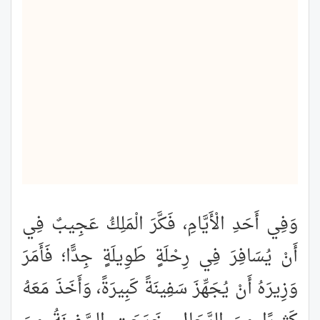
وَفِي أَحَدِ الْأَيَّامِ، فَكَّرَ الْمَلِكُ عَجِيبٌ فِي
أَنْ يُسَافِرَ فِي رِحْلَةٍ طَوِيلَةٍ جِدًّا؛ فَأَمَرَ
وَزِيرَهُ أَنْ يُجَهِّزَ سَفِينَةً كَبِيرَةً، وَأَخَذَ مَعَهُ