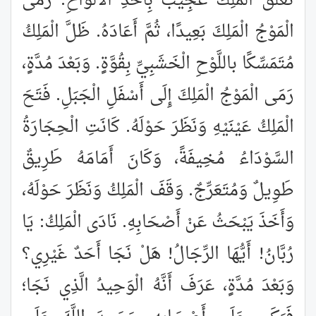
تَعَلَّقَ الْمَلِكُ عَجِيبٌ بِأَحَدِ الْأَلْوَاحِ. رَمَى
الْمَوْجُ الْمَلِكَ بَعِيدًا، ثُمَّ أَعَادَهُ. ظَلَّ الْمَلِكُ
مُتَمَسِّكًا باللَّوْحِ الْخَشَبِيِّ بِقُوَّةٍ. وَبَعْدَ مُدَّةٍ،
رَمَى الْمَوْجُ الْمَلِكَ إِلَى أَسْفَلِ الْجَبَلِ. فَتَحَ
الْمَلِكُ عَيْنَيْهِ وَنَظَرَ حَوْلَهُ. كَانَتِ الْحِجَارَةُ
السَّوْدَاءُ مُخِيفَةً، وَكَانَ أَمَامَهُ طَرِيقٌ
طَوِيلٌ وَمُتَعَرِّجٌ. وَقَفَ الْمَلِكُ وَنَظَرَ حَوْلَهُ،
وَأَخَذَ يَبْحَثُ عَنْ أَصْحَابِهِ. نَادَى الْمَلِكُ: يَا
رُبَّانُ! أَيُّهَا الرِّجَالُ! هَلْ نَجَا أَحَدٌ غَيْرِي؟
وَبَعْدَ مُدَّةٍ، عَرَفَ أَنَّهُ الْوَحِيدُ الَّذِي نَجَا؛