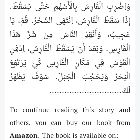
وَاِضْرِبِ الْفَارِسَ بِالْأَسْهُمِ حَتَّى يَسْقُطَ.
إِذَا سَقَطَ الْفَارِسُ، اِنْتَهَى السِّحْرُ. قُمْ، يَا
عَجِيبُ، وَأَنْقِذِ النَّاسَ مِنْ شَرِّ هَذَا
الْفَارِسِ. وَبَعْدَ أَنْ يَسْقُطَ الْفَارِسُ، اِدْفِنِ
الْقَوْسَ فِي مَكَانِ الْفَارِسِ كَيْ يَرْتَفِعَ
الْبَحْرُ وَيَحْجُبَ الْجَبَلَ. سَوْفَ يَظْهَرُ
لَكَ
.............................
To continue reading this story and
others, you can buy our book from
Amazon
. The book is available on: