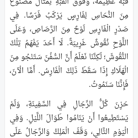
قُبَّةٌ عَظِيمَةٌ، وَفَوْقَ الْقُبَّةِ تِمْثَالٌ مَصْنُوعٌ
مِنَ النُّحَاسِ لِفَارِسٍ يَرْكَبُ فَرَسًا. فِي
صَدْرِ الْفَارِسِ لَوْحٌ مِنَ الرَّصَاصِ، وَعَلَى
اللَّوْحِ نُقُوشٌ غَرِيبَةٌ. لَا أَحَدَ يَفْهَمُ تِلْكَ
النُّقُوشَ؛ لَكِنَّنَا نَعْلَمُ أَنَّ السُّفُنَ سَتَنْجُو مِنَ
الْهَلَاكِ إِذَا سَقَطَ ذَلِكَ الْفَارِسُ. أَمَّا الْآنَ،
فَإِنَّنَا سَنَمُوتُ.
حَزِنَ كُلُّ الرِّجَالِ فِي السَّفِينَةِ، وَلَمْ
يَسْتَطِيعُوا أَنْ يَنَامُوا طَوَالَ اللَّيْلِ. وَفِي
الْيَوْمِ التَّالِي، وَقَفَ الْمَلِكُ وَالرِّجَالُ عَلَى