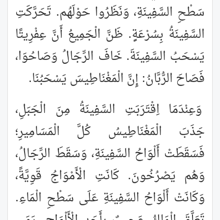
سَطْحِ السَّفِينَةِ، وَنَظَرُوا حَوْلَهُم. تَحَرَّكَتِ
السَّفِينَةُ بِسُرْعَةٍ. ظَنَّ الْجَمِيعُ أَنَّ عِفْرِيتًا
يَسْحَبُ السَّفِينَةَ. خَافَ الرِّجَالُ وَصَاحُوَا،
فَصَاحَ الرُّبَّانُ: إِنَّ الْمَغْنَاطِيسَ يَسْحَبُنَا.
وَعِنْدَمَا اِقْتَرَبَتِ السَّفِينَةُ مِنَ الْجَبَلِ،
جَذَبَ الْمَغْنَاطِيسُ كُلَّ الْمَسَامِيرِ؛
فَسَقَطَتْ أَلْوَاحُ السَّفِينَةِ، وَسَقَطَ الرِّجَالُ،
وَهُم يَصْرُخُونَ. كَانَتِ الْأَمْوَاجُ قَوِيَّةً،
وَكَانَتْ أَلْوَاحُ السَّفِينَةِ عَلَى سَطْحِ الْمَاءِ.