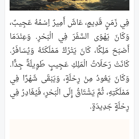
فِي زَمَنٍ قَدِيمٍ، عَاشَ أَمِيرٌ اِسْمُهُ عَجِيبٌ،
وَكَانَ يَهْوَى السَّفَرَ فِي الْبَحْرِ. وَعِنْدَمَا
أَصْبَحَ مَلِكًا، كَانَ يَتْرُكُ مَمْلَكَتَهُ وَيُسَافَرُ.
كَانَتْ رَحَلَاتُ الْمَلِكِ عَجِيبٍ طَوِيلَةً جِدًّا.
وَكَانَ يَعُودُ مِنْ رِحْلَةٍ، وَيَبْقَى شَهْرًا فِي
مَمْلَكَتِهِ، ثُمَّ يَشْتَاقُ إِلَى الْبَحْرِ، فَيُغَادِرُ فِي
رِحْلَةٍ جَدِيدَةٍ.