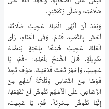
فَبَكَى عَلَى أَصْحَابِهِ، وَحَمِدَ اللَّهَ عَلَى
سَلَامَتِهِ، وَصَلَّى رَكْعَتَيْنِ.
وَبَعْدَ أَنْ أَنْهَى الْمَلِكُ عَجِيبٌ صَلَاتَهُ،
أَحَسَّ بِالتَّعَبِ، فَنَامَ. وَفِي الْمَنَامِ، رَأَى
الْمَلِكُ عَجِيبٌ شَيْخًا بِلِحْيَةٍ بَيْضَاءَ
طَوِيلَةٍ. قَالَ الشَّيْخُ لِلْمَلِكِ: «قُمْ، يَا
عَجِيبُ، وَاِحْفِرْ تَحْتَ قَدَمَيْكَ. سَوْفَ تَجِدُ
قَوْسًا مِنَ النُّحَاسِ وَثَلَاثَةَ أَسْهُمٍ مِنَ
الرَّصَاصِ. عَلَى الْأَسْهُمِ نُقُوشٌ لَنْ تَفَهَمَهَا؛
إِنَّهَا نُقُوشٌ سِحْرِيَّةٌ. قُمْ، يَا عَجِيبُ،