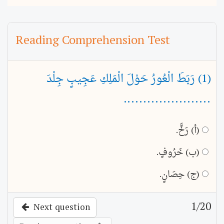
Reading Comprehension Test
(1) رَبَطَ الْعُورُ حَوْلَ الْمَلِكِ عَجِيبٍ جِلْدَ
......................
(أ) رَخٍّ.
(ب) خَرُوفٍ.
(ج) حِصَانٍ.
1
/20
Next question