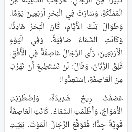
كَثِيرًا مِنَ الرَّجَالِ. خَرَجَتِ السَّفِينَةُ مِنَ
الْمَمْلَكَةِ، وَسَارَتْ فِي الْبَحْرِ أَرْبَعِينَ يَوْمًا.
وَطَوَالَ تِلْكَ الْأَيَّامِ، كَانَ الْبَحْرُ هَادِئًا،
وَكَانَتِ السَّمَاءُ صَافِيَةً. وَفِي الْيَوْمِ
الْأَرْبَعِينَ، رَأَى الرِّجَالُ عَاصِفَةً فِي الْأُفُقِ.
قَلِقَ الرُّبَّانُ، وَقَالَ: لَنْ نَسْتَطِيعَ أَنْ نَهْرُبَ
مِنَ الْعَاصِفَةِ، اِسْتَعِدُّوا!
عَصَفَتْ رِيحٌ شَدِيدَةٌ، وَاِضْطَرَبَتِ
الْأَمْوَاجُ، وَأَظْلَمَتِ السَّمَاءُ. كَانَتِ الْعَاصِفَةُ
قَوِيَّةً جِدًّا؛ فَتَوَقَّعَ الرِّجَالُ الْمَوْتَ. بَقِيَتِ