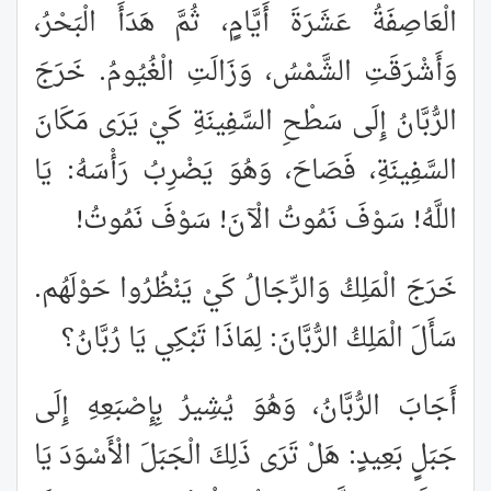
الْعَاصِفَةُ عَشَرَةَ أَيَّامٍ، ثُمَّ هَدَأَ الْبَحْرُ،
وَأَشْرَقَتِ الشَّمْسُ، وَزَالَتِ الْغُيُومُ. خَرَجَ
الرُّبَّانُ إِلَى سَطْحِ السَّفِينَةِ كَيْ يَرَى مَكَانَ
السَّفِينَةِ، فَصَاحَ، وَهُوَ يَضْرِبُ رَأْسَهُ: يَا
اللَّهُ! سَوْفَ نَمُوتُ الْآنَ! سَوْفَ نَمُوتُ!
خَرَجَ الْمَلِكُ وَالرِّجَالُ كَيْ يَنْظُرُوا حَوْلَهُم.
سَأَلَ الْمَلِكُ الرُّبَّانَ: لِمَاذَا تَبْكِي يَا رُبَّانُ؟
أَجَابَ الرُّبَّانُ، وَهُوَ يُشِيرُ بِإِصْبَعِهِ إِلَى
جَبَلٍ بَعِيدٍ: هَلْ تَرَى ذَلِكَ الْجَبَلَ الْأَسْوَدَ يَا