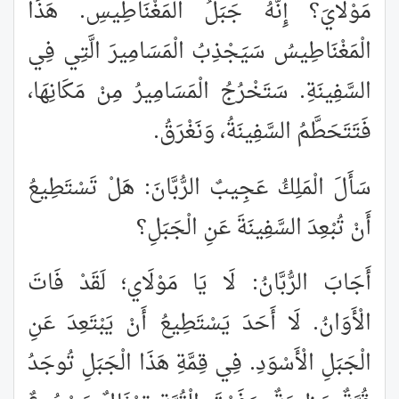
مَوْلَايَ؟ إِنَّهُ جَبَلُ الْمَغْنَاطِيسِ. هَذَا
الْمَغْنَاطِيسُ سَيَجْذِبُ الْمَسَامِيرَ الَّتِي فِي
السَّفِينَةِ. سَتَخْرُجُ الْمَسَامِيرُ مِنْ مَكَانِهَا،
فَتَتَحَطَّمُ السَّفِينَةُ، وَنَغْرَقُ.
سَأَلَ الْمَلِكُ عَجِيبٌ الرُّبَّانَ: هَلْ تَسْتَطِيعُ
أَنْ تُبْعِدَ السَّفِينَةَ عَنِ الْجَبَلِ؟
أَجَابَ الرُّبَّانُ: لَا يَا مَوْلَاي؛ لَقَدْ فَاتَ
الْأَوَانُ. لَا أَحَدَ يَسْتَطِيعُ أَنْ يَبْتَعِدَ عَنِ
الْجَبَلِ الْأَسْوَدِ. فِي قِمَّةِ هَذَا الْجَبَلِ تُوجَدُ