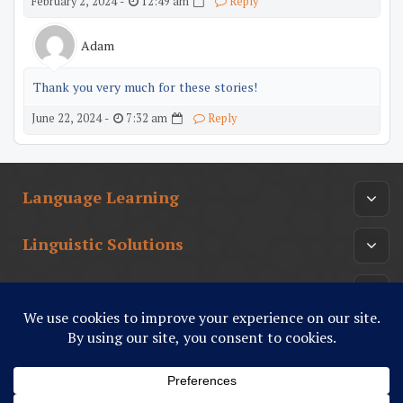
12:49 am
February 2, 2024 -
Reply
Adam
Thank you very much for these stories!
7:32 am
June 22, 2024 -
Reply
Language Learning
Linguistic Solutions
Arabic Culture
أدب عربي