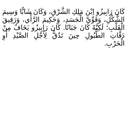
كَانَ رَابِيزُو اِبْنَ مَلِكِ الشَّرْقِ، وَكَانَ شَابًّا وَسِيمَ
الشَّكْلِ، وَقَوِّيَّ الْجَسَدِ، وَحَكِيمَ الرَّأْي، وَرَقِيقَ
الْقَلْبِ؛ لَكِنَّهُ كَانَ جَبَانًا. كَانَ رَابِيزُو يَخَافُ مِنْ
دَقَّاتِ الطُّبُولِ حِينَ تَدُقُّ لِأَجْلِ الصَّيْدِ أَوِ
الْحَرْبِ.