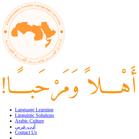
Language Learning
Linguistic Solutions
Arabic Culture
أدب عربي
Contact Us