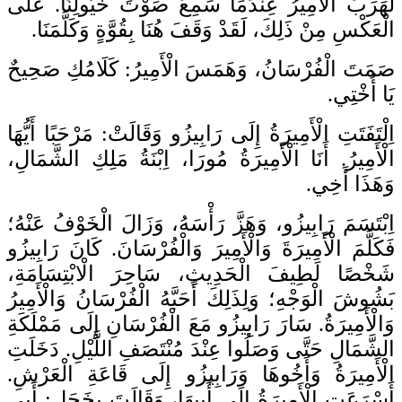
لَهَرَبَ الْأَمِيرُ عِنْدَمَا سَمِعَ صَوْتَ خُيُولِنَا. عَلَى
الْعَكْسِ مِنْ ذَلِكَ، لَقَدْ وَقَفَ هُنَا بِقُوَّةٍ وَكَلَّمَنَا.
صَمَتَ الْفُرْسَانُ، وَهَمَسَ الْأَمِيرُ: كَلَامُكِ صَحِيحٌ
يَا أُخْتِي.
اِلْتَفَتَتِ الْأَمِيرَةُ إِلَى رَابِيزُو وَقَالَتْ: مَرْحَبًا أَيُّهَا
الْأَمِيرُ. أَنَا الْأَمِيرَةُ مُورَا، اِبْنَةُ مَلِكِ الشَّمَالِ،
وَهَذَا أَخِي.
اِبْتَسَمَ رَابِيزُو، وَهَزَّ رَأْسَهُ، وَزَالَ الْخَوْفُ عَنْهُ؛
فَكَلَّمَ الْأَمِيرَةَ وَالْأَمِيرَ وَالْفُرْسَانَ. كَانَ رَابِيزُو
شَخْصًا لَطِيفَ الْحَدِيثِ، سَاحِرَ الْابْتِسَامَةِ،
بَشُوشَ الْوَجْهِ؛ وَلِذَلِكَ أَحَبَّهُ الْفُرْسَانُ وَالْأَمِيرُ
وَالْأَمِيرَةُ. سَارَ رَابِيزُو مَعَ الْفُرْسَانِ إِلَى مَمْلَكَةِ
الشَّمَالِ حَتَّى وَصَلُوا عِنْدَ مُنْتَصَفِ اللَّيْلِ. دَخَلَتِ
الْأَمِيرَةُ وَأَخُوهَا وَرَابِيزُو إِلَى قَاعَةِ الْعَرْشِ.
أَسْرَعَتِ الْأَمِيرَةُ إِلَى أَبِيهَا، وَقَالَتَ بِخَجَلٍ: أَبِي