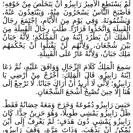
لَمْ يَسْتَطِعِ الْأَمِيرُ رَابِيزُو أَنْ يَتَخَلَّصَ مِنْ خَوْفِهِ؛
فَأَصْبَحَ النَّاسُ يَسْخَرُونَ مِنْهُ، وَيَبْتَعِدُونَ عَنْهُ،
وَيَشْتُمُونَهُ. وَفِي يَوْمٍ مِنَ الْأَيَّامِ، اِجْتَمَعَ رِجَالُ
الْقَبِيلَةِ وَاتَّخَذُوا قَرَارًا. طَلَبَ رِجَالُ الْقَبِيلَةِ مِنَ
الْمَلِكَ أَنْ يَطْرُدَ اِبْنَهُ مِنَ الْمَمْلَكَةِ؛ لِأَنَّهُ جَبَانٌ
بَيْنَ شُجْعَانَ، وَلِأَنَّهُم لَنْ يَقْبَلُوا أَنْ يَحْكُمَهُم
مَلِكٌ جَبَانٌ، وَلِأَنَّهُ عَارٌ عَلَى الْقَبِيلَةِ.
سَمِعَ الْمَلِكُ كَلَامَ الرِّجَالِ وَوَافَقَ عَلَيْهِ، ثُمَّ دَعَا
اِبْنَهُ رَابِيزُو. قَالَ الْمَلِكُ: اُخْرُجْ مِنْ أَرْضِي يَا
رَابِيزُو؛ لِأَنِّي لَا أُرِيدُ أَنْ أَرَاكَ جَبَانًا. لَا تَرْجِعْ إلَى
هُنَا إِلَّا حِينَ تُصْبِحُ أَشْجَعَ الشُّجْعَانِ.
حَبَسَ رَابِيزُو دُمُوعَهُ وَخَرَجَ وَمَعَهُ حِصَانُهُ فَقَطْ.
ظَلَّ رَابِيزُو يَمْشِي طَوِيلًا، وَهُوَ حَزِينٌ جِدًّا. كَانَ
رَابِيزُو يَمْشِي دُونَ هَدَفٍ؛ لَمْ يَعْرِفْ إِلَى أَيْنَ
يُمْكِنُ أَنْ يَذْهَبَ. وَذَاتَ مَرَّةٍ، وَقَفَ رَابِيزُو،