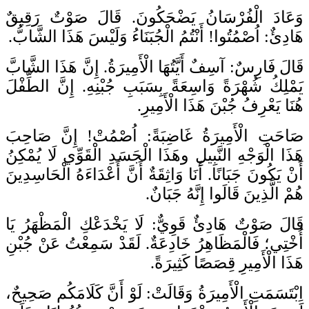
وَعَادَ الْفُرْسَانُ يَضْحَكُونَ. قَالَ صَوْتٌ رَقِيقٌ
هَادِئٌ: اُصْمُتُوا! أَنْتُمُ الْجُبَنَاءُ وَلَيْسَ هَذَا الشَّابُّ.
قَالَ فَارِسٌ: آسِفٌ أَيَّتُهَا الْأَمِيرَةُ. إِنَّ هَذَا الشَّابَّ
يَمْلِكُ شُهْرَةً وَاسِعَةً بِسَبَبِ جُبْنِهِ. إِنَّ الطِّفْلَ
هُنَا يَعْرِفُ جُبْنَ هَذَا الْأَمِيرِ.
صَاحَتِ الْأَمِيرَةُ غَاضِبَةً: اُصْمُتْ! إِنَّ صَاحِبَ
هَذَا الْوَجْهِ النَّبِيلِ وهَذَا الْجَسَدِ الْقَوِّي لَا يُمْكِنُ
أَنْ يَكُونَ جَبَانًا. أَنَا وَاثِقَةٌ أَنَّ أَعْدَاءَهُ الْحَاسِدِينَ
هُمْ الَّذِينَ قَالَوا إِنَّهُ جَبَانٌ.
قَالَ صَوْتٌ هَادِئٌ قَوِيٌّ: لَا يَخْدَعْكِ الْمَظْهَرُ يَا
أُخْتِي؛ فَالْمَظَاهِرُ خَادِعَةٌ. لَقَدْ سَمِعْتُ عَنْ جُبْنِ
هَذَا الْأَمِيرِ قِصَصًا كَثِيرَةً.
اِبْتَسَمَتِ الْأَمِيرَةُ وَقَالَتْ: لَوْ أَنَّ كَلَامَكُم صَحِيحٌ،