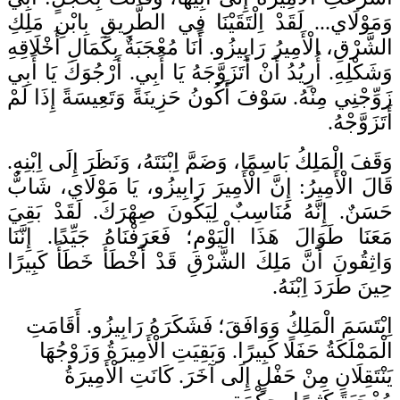
وَمَوْلَاي... لَقَدْ اِلْتَقَيْنَا فِي الطَّرِيقِ بِابْنِ مَلِكِ
الشَّرْقِ، الْأَمِيرُ رَابِيزُو. أَنَا مُعْجَبَةٌ بِكَمَالِ أَخْلَاقِهِ
وَشَكْلِهِ. أُرِيُدُ أَنْ أَتَزَوَّجَهُ يَا أَبِي. أَرْجُوَكَ يَا أَبِي
زَوِّجْنِي مِنْهُ. سَوْفَ أَكُونُ حَزِينَةً وَتَعِيسَةً إِذَا لَمْ
أَتَزَوَّجْهُ.
وَقَفَ الْمَلِكُ بَاسِمًا، وَضَمَّ اِبْنَتَهُ، وَنَظَرَ إِلَى اِبْنِهِ.
قَالَ الْأَمِيرُ: إِنَّ الْأَمِيرَ رَابِيزُو، يَا مَوْلَاي، شَابٌّ
حَسَنٌ. إِنَّهُ مُنَاسِبٌ لِيَكُونَ صِهْرَكَ. لَقَدْ بَقِيَ
مَعَنَا طَوَالَ هَذَا الْيَوْمِ؛ فَعَرَفْنَاهُ جَيِّدًا. إِنَّنَا
وَاثِقُونَ أَنَّ مَلِكَ الشَّرْقِ قَدْ أَخْطَأَ خَطَأً كَبِيرًا
حِينَ طَرَدَ اِبْنَهُ.
اِبْتَسَمَ الْمَلِكُ وَوَافَقَ؛ فَشَكَرَهُ رَابِيزُو. أَقَامَتِ
الْمَمْلَكَةُ حَفَلًا كَبِيرًا. وَبَقِيَتِ الْأَمِيرَةُ وَزَوْجُهَا
يَنْتَقِلَانِ مِنْ حَفْلٍ إِلَى آخَرَ. كَانَتِ الْأَمِيرَةُ