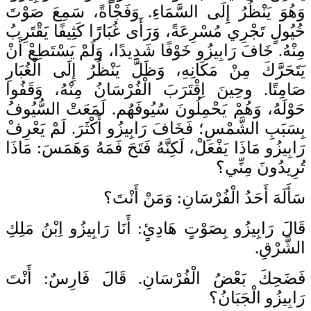
وَهُوَ يَنْظُرُ إِلَى السَّمَاءِ. وَفَجْأَةً، سَمِعَ صَوْتَ
خُيُولٍ تَجْرِي مُسْرِعَةً، وَرَأَى غُبَارًا كَثِيفًا يَقْتَرِبُ
مِنْهُ. خَافَ رَابِيزُو خَوْفًا شَدِيدًا، وَلَمْ يَسْتَطِعْ أَنْ
يَتَحَرَّكَ مِنْ مَكَانِهِ، وَظَلَّ يَنْظُرُ إِلَى الْغُبَارِ
صَامِتًا. وحِينَ اِقْتَرَبَ الْفُرْسَانُ مِنْهُ، وَقَفُوا
حَوْلَهُ، وَهُمْ يَحْمِلُونَ سُيُوفَهُم. لَمَعَتْ السُّيُوفُ
بِسَبَبِ الشَّمْسِ؛ فَخَافَ رَابِيزُو أَكْثَرَ. لَمْ يَعْرِفْ
رَابِيزُو مَاذَا يَفْعَلْ، لَكِنَّهُ فَتَحَ فَمَهُ وَهَمَسَ: مَاذَا
تُرِيدُونَ مِنِّي؟
سَأَلَهَ أَحَدُ الْفُرْسَانِ: وَمَنْ أَنْتَ؟
قَالَ رَابِيزُو بِصَوْتٍ هَادِئٍ: أَنَا رَابِيزُو اِبْنُ مَلِكِ
الشَّرْقِ.
فَضَحِكَ بَعْضُ الْفُرْسَانِ. قَالَ فَارِسٌ: أَنْتَ
رَابِيزُو الْجَبَانُ؟