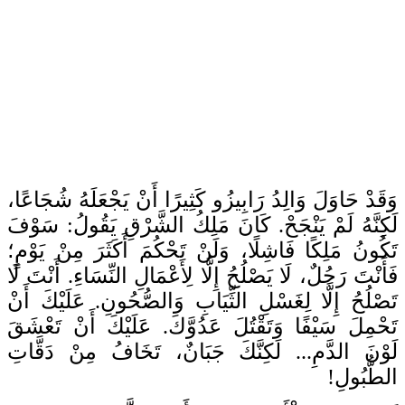
وَقَدْ حَاوَلَ وَالِدُ رَابِيزُو كَثِيرًا أَنْ يَجْعَلَهُ شُجَاعًا،
لَكِنَّهُ لَمْ يَنْجَحْ. كَانَ مَلِكُ الشَّرْقِ يَقُولُ: سَوْفَ
تَكُونُ مَلِكًا فَاشِلًا، وَلَنْ تَحْكُمَ أَكَثَرَ مِنْ يَوْمٍ؛
فَأَنْتَ رَجُلٌ، لَا يَصْلُحُ إِلَّا لِأَعْمَالِ النِّسَاءِ. أَنْتَ لَا
تَصْلُحُ إِلَّا لِغَسْلِ الثِّيَابِ وَالصُّحُونِ. عَلَيْكَ أَنْ
تَحْمِلَ سَيْفًا وَتَقْتُلَ عَدُوَّكَ. عَلَيْكَ أَنْ تَعْشَقَ
لَوْنَ الدَّمِ... لَكِنَّكَ جَبَانٌ، تَخَافُ مِنْ دَقَّاتِ
الطُّبُولِ!