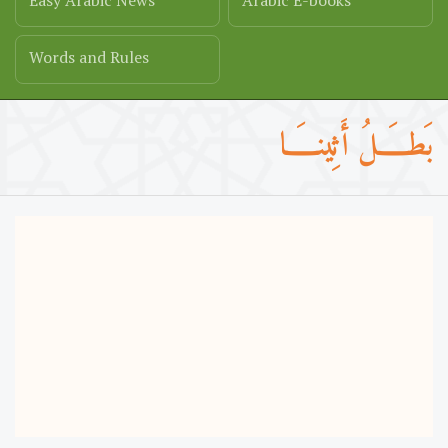
Easy Arabic News
Arabic E-books
Words and Rules
بَطـــَــلُ أَثِينـــَــا