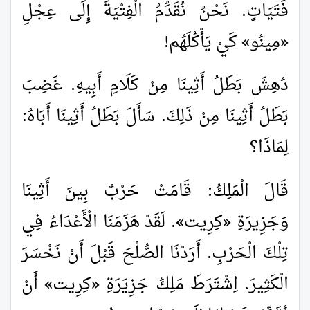
فَتَيَاتٍ. نَحْنُ نُقَدِّمُ الْفِتْيَةَ إِلَى عِجْلِ
«
مِينُو
»
كَيْ يَأْكُلَهُم!
دُهِشَ بَطَلُ أَثِينَا مِنْ كَلَامِ أَبِيهِ. غَضِبَ
بَطَلُ أَثِينَا مِنْ ذَلِكَ. سَأَلَ بَطَلُ أَثِينَا أَبَاهُ:
لِمَاذَا؟
قَالَ الْمَلِكُ: قَامَتْ حَرْبٌ بِينَ أَثِينَا
وَجَزِيرَةِ
«
كِرِيت
»
. لَقَدْ هَزَمَنَا الْأَعْدَاءُ فِي
تِلْكَ الْحَرْبِ. أَرَدْنَا الصُّلْحَ قَبْلَ أَنْ نَخْسَرَ
الْكَثِيرَ. اِشْتَرَطَ مَلِكُ جَزِيَرَةِ
«
كِرِيت
»
أَنْ