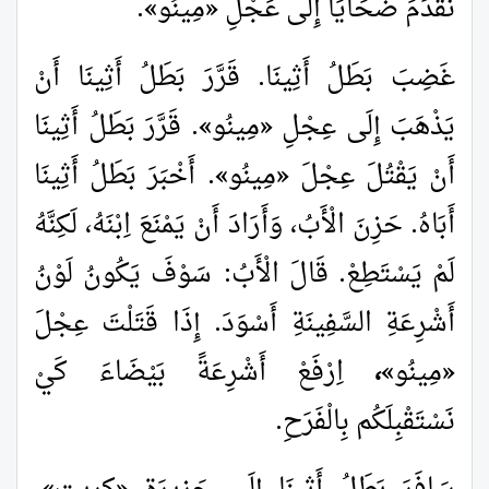
نُقَدِّمَ ضَحَايَا إِلَى عَجْلِ
«
مِينُو
»
.
غَضِبَ بَطَلُ أَثِينَا. قَرَّرَ بَطَلُ أَثِينَا أَنْ
يَذْهَبَ إِلَى عِجْلِ
«
مِينُو
»
. قَرَّرَ بَطَلُ أَثِينَا
أَنْ يَقْتُلَ عِجْلَ
«
مِينُو
»
. أَخْبَرَ بَطَلُ أَثِينَا
أَبَاهُ. حَزِنَ الْأَبُ، وَأَرَادَ أَنْ يَمْنَعَ اِبْنَهُ، لَكِنَّهُ
لَمْ يَسْتَطِعْ. قَالَ الْأَبُ: سَوْفَ يَكُونُ لَوْنُ
أَشْرِعَةِ السَّفِينَةِ أَسْوَدَ. إِذَا قَتَلْتَ عِجْلَ
«
مِينُو
»،
اِرْفَعْ أَشْرِعَةً بَيْضَاءَ كَيْ
نَسْتَقْبِلَكُم بِالْفَرَحِ.