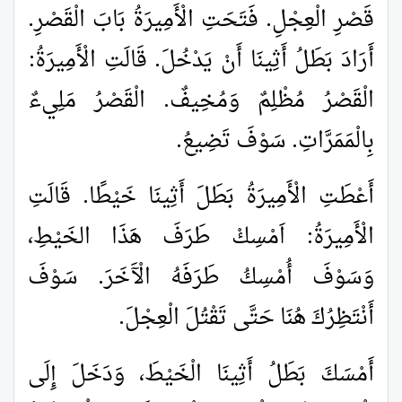
قَصْرِ الْعِجْلِ. فَتَحَتِ الْأَمِيرَةُ بَابَ الْقَصْرِ.
أَرَادَ بَطَلُ أَثِينَا أَنْ يَدْخُلَ. قَالَتِ الْأَمِيرَةُ:
الْقَصْرُ مُظْلِمٌ وَمُخِيفٌ. الْقَصْرُ مَلِيءٌ
بِالْمَمَرَّاتِ. سَوْفَ تَضِيعُ.
أَعْطَتِ الْأَمِيرَةُ بَطَلَ أَثِينَا خَيْطًا. قَالَتِ
الْأَمِيرَةُ: اَمْسِكْ طَرَفَ هَذَا الخَيْطِ،
وَسَوْفَ أُمْسِكُ طَرَفَهُ الْآَخَرَ. سَوْفَ
أَنْتَظِرُكَ هُنَا حَتَّى تَقْتُلَ الْعِجْلَ.
أَمْسَكَ بَطَلُ أَثِينَا الْخَيْطَ، وَدَخَلَ إِلَى