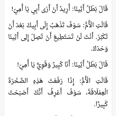
قَالَ بَطَلُ أَثِينَا: أُرِيدُ أَنْ أَرَى أَبِي يَا أُمِيّ!
قَالَتِ الْأُمُّ: سَوْفَ تَذْهَبُ إِلَى أَبِيكَ بَعْدَ أَنْ
تَكْبُرَ. أَنْتَ لَنْ تَسْتَطِيعَ أَنْ تَصِلَ إِلِى أَثِينَا
وَحْدَكَ.
قَالَ بَطَلُ أَثِينَا: أَنَا كَبِيرٌ وَقَوِيٌّ يَا أُمِيّ!
قَالَتِ الْأُمُّ: إِذَا رَفَعْتَ هَذِهِ الصَّخْرَةَ
الْعِمْلَاقَةَ، سَوْفَ أَعْرِفُ أَنَّكَ أَصْبَحْتَ
كَبِيرًا.