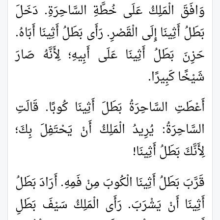
وَافَقَ الْمَلِكُ عَلَى خُطَّةِ السَّاحِرَةِ. دَخَلَ
بَطَلُ أَثِينَا إِلَى الْقَصْرِ. رَأَى بَطَلُ أَثِينَا أَبَاهُ.
حَزِنَ بَطَلُ أَثِينَا عَلَى أَبِيهِ؛ لِأَنَّهُ صَارَ
شَيْخًا كَبِيرًا.
أَعْطَتِ السَّاحِرَةُ بَطَلَ أَثِينَا كُوبًا. قَالَتِ
السَّاحِرَةُ: يُرِيدُ الْمَلِكُ أَنْ يَحْتَفِلَ بِكَ؛
لِأَنَّكَ بَطَلُ أَثِينَا!
قَرَّبَ بَطَلُ أَثِينَا الْكُوبَ مِنْ فَمِهِ. أَرَادَ بَطَلُ
أَثِينَا أَنْ يَشْرَبَ. رَأَى الْمَلِكُ سَيْفَ بَطَلِ