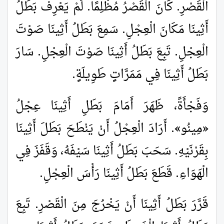
الْقَصْرِ. كَانَ الْقَصْرُ مُظْلِمًا. لَمْ يَعْرِفْ بَطَلُ
أَثِينَا مَكَانَ الْعِجْلِ. سَمِعَ بَطَلُ أَثِينَا صَوْتَ
الْعِجْلِ. تَبِعَ بَطَلُ أَثِينَا صَوْتَ الْعِجْلِ. سَارَ
بَطَلُ أَثِينَا فِي مَمَرَّاتٍ طَوِيلَةٍ.
وَفَجْأَةً، ظَهَرَ أَمَامَ بَطَلِ أَثِينَا عِجْلُ
«
مِينُو
»
. أَرَادَ الْعِجْلُ أَنْ يَنْطَحَ بَطَلَ أَثِينَا
بِقَرْنَيْهِ. سَحَبَ بَطَلُ أَثِينَا سَيْفَهُ، وَقَفَزَ فِي
الْهَوَاءِ. قَطَعَ بَطَلُ أَثِينَا رَأْسَ الْعِجْلِ.
قَرَّرَ بَطَلُ أَثِينَا أَنْ يَخْرُجَ مِنَ الْقَصْرِ. تَبِعَ