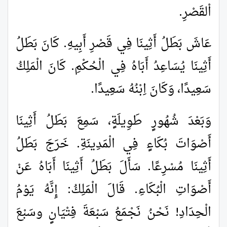
اْلقَصْرِ.
عَاشَ بَطَلُ أَثِينَا فِي قَصْرِ أَبِيهِ. كَانَ بَطَلُ
أَثِينَا يُسَاعِدُ أَبَاهُ فِي الْحُكْمِ. كَانَ الْمَلِكُ
سَعِيدًا، وَكَانَ اِبْنُهُ سَعِيدًا.
وَبَعْدَ شُهُورٍ طَوِيلَةٍ، سَمِعَ بَطَلُ أَثِينَا
أَصْوَاتَ بُكَاءٍ فِي الْمَدِينَةِ. خَرَجَ بَطَلُ
أَثِينَا مُسْرِعًا. سَأَلَ بَطَلُ أَثِينَا أَبَاهُ عَنْ
أَصْوَاتِ الْبُكَاءِ. قَالَ الْمَلِكُ: إِنَّهُ يَوْمُ
الْحِدَادِ! نَحْنُ نَجْمَعُ سَبْعَةَ فِتْيَانٍ وسَبْعَ