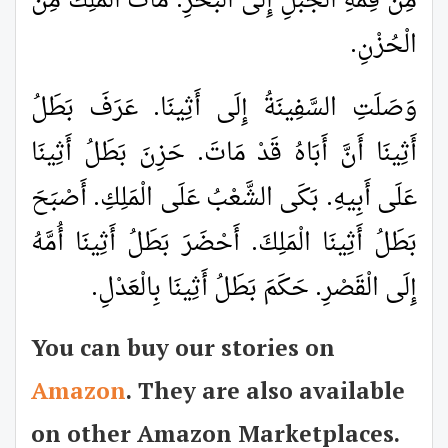
مِنْ قِمَّةِ الْجَبَلِ إِلَى الْبَحْرِ. مَاتَ الْمَلِكُ مِنَ
الْحُزْنِ.
وَصَلَتِ السَّفِينَةُ إِلَى أَثِينَا. عَرَفَ بَطَلُ
أَثِينَا أَنَّ أَبَاهُ قَدْ مَاتَ. حَزِنَ بَطَلُ أَثِينَا
عَلَى أَبِيهِ. بَكَى الشَّعْبُ عَلَى الْمَلِكِ. أَصْبَحَ
بَطَلُ أَثِينَا الْمَلِكَ. أَحْضَرَ بَطَلُ أَثِينَا أُمَّهُ
إِلَى الْقَصْرِ. حَكَمَ بَطَلُ أَثِينَا بِالْعَدْلِ.
You can buy our stories on
Amazon
. They are also available
on other Amazon Marketplaces.