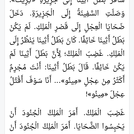
سَافَرَ بَطَلُ أَثِينَا إِلَى جَزِيرَةِ
«
كِرِيت
»
.
وَصَلَتِ السَّفِينَةُ إِلَى الْجَزِيرَةِ. دَخَلَ
ضَحَايَا الْعِجْلِ إِلَى قَصْرِ الْمَلِكِ. لَمْ يَكُنْ
بَطَلُ أَثِينَا خَائِفًا. كَانَ بَطَلُ أَثِينَا يَنْظُرُ إِلَى
الْمَلِكِ. غَضِبَ الْمَلِكُ؛ لِأَنَّ بَطَلَ أَثِينَا لَمْ
يَكُنْ خَائِفًا. قَالَ بَطَلُ أَثِينَا: أَنْتَ مُجْرِمٌ
أَكْثَرُ مِنْ عِجْلِ
«
مِينُو
»
... أَنَا سَوْفَ أَقْتُلُ
عِجْلَ
«
مِينُو
»
!
غَضِبَ الْمَلِكُ. أَمَرَ الْمَلِكُ الْجُنُودَ أَنْ
يَحْبِسُوا الضَّحَايَا. أَمَرَ الْمَلِكُ الْجُنُودَ أَنْ