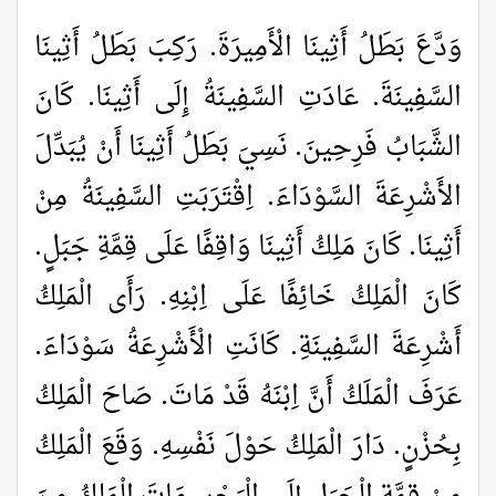
وَدَّعَ بَطَلُ أَثِينَا الْأَمِيرَةَ. رَكِبَ بَطَلُ أَثِينَا
السَّفِينَةَ. عَادَتِ السَّفِينَةُ إِلَى أَثِينَا. كَانَ
الشَّبَابُ فَرِحِينَ. نَسِيَ بَطَلُ أَثِينَا أَنْ يُبَدِّلَ
الأَشْرِعَةَ السَّوْدَاءَ. اِقْتَرَبَتِ السَّفِينَةُ مِنْ
أَثِينَا. كَانَ مَلِكُ أَثِينَا وَاقِفًا عَلَى قِمَّةِ جَبَلٍ.
كَانَ الْمَلِكُ خَائِفًا عَلَى اِبْنِهِ. رَأَى الْمَلِكُ
أَشْرِعَةَ السَّفِينَةِ. كَانَتِ الْأَشْرِعَةُ سَوْدَاءَ.
عَرَفَ الْمَلَكُ أَنَّ اِبْنَهُ قَدْ مَاتَ. صَاحَ الْمَلِكُ
بِحُزْنٍ. دَارَ الْمَلِكُ حَوْلَ نَفْسِهِ. وَقَعَ الْمَلِكُ