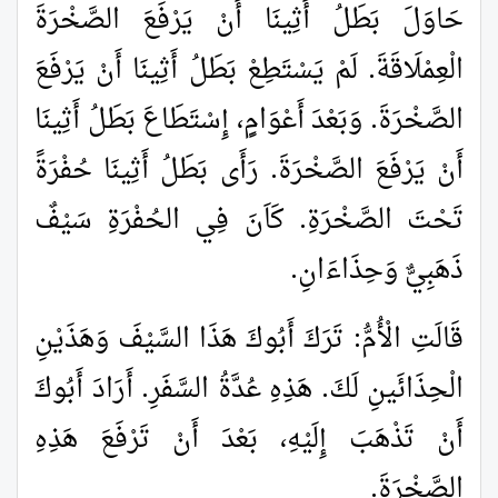
حَاوَلَ بَطَلُ أَثِينَا أَنْ يَرْفَعَ الصَّخْرَةَ
الْعِمْلَاقَةَ. لَمْ يَسْتَطِعْ بَطَلُ أَثِينَا أَنْ يَرْفَعَ
الصَّخْرَةَ. وَبَعْدَ أَعْوَامٍ، إِسْتَطَاعَ بَطَلُ أَثِينَا
أَنْ يَرْفَعَ الصَّخْرَةَ. رَأَى بَطَلُ أَثِينَا حُفْرَةً
تَحْتَ الصَّخْرَةِ. كَاَنَ فِي الحُفْرَةِ سَيْفٌ
ذَهَبِيٌّ وَحِذَاءَانِ.
قَالَتِ الْأُمُّ: تَرَكَ أَبُوكَ هَذَا السَّيْفَ وَهَذَيْنِ
الْحِذَائَينِ لَكَ. هَذِهِ عُدَّةُ السَّفَرِ. أَرَادَ أَبُوكَ
أَنْ تَذْهَبَ إِلَيْهِ، بَعْدَ أَنْ تَرْفَعَ هَذِهِ
الصَّخْرَةَ.