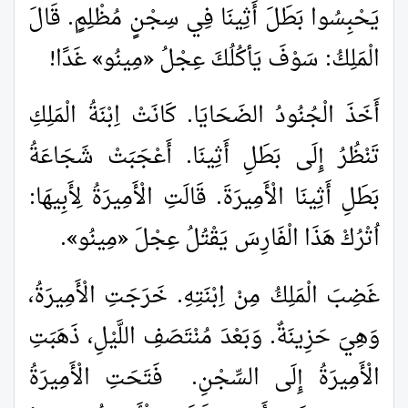
يَحْبِسُوا بَطَلَ أَثِينَا فِي سِجْنٍ مُظْلِمٍ. قَالَ
الْمَلِكُ: سَوْفَ يَأكُلُكَ عِجْلُ
«
مِينُو
»
غَدًا!
أَخَذَ الْجُنُودُ الضَحَايَا. كَانَتْ اِبْنَةُ الْمَلِكِ
تَنْظُرُ إِلَى بَطَلِ أَثِينَا. أَعْجَبَتْ شَجَاعَةُ
بَطَلِ أَثِينَا الْأَمِيرَةَ. قَالَتِ الْأَمِيرَةُ لِأَبِيهَا:
اُتْرُكْ هَذَا الْفَارِسَ يَقْتُلُ عِجْلَ
«
مِينُو
»
.
غَضِبَ الْمَلِكُ مِنْ اِبْنَتِهِ. خَرَجَتِ الْأَمِيرَةُ،
وَهِيَ حَزِينَةٌ. وَبَعْدَ مُنْتَصَفِ اللَّيْلِ، ذَهَبَتِ
الْأَمِيرَةُ إِلَى السِّجْنِ. فَتَحَتِ الْأَمِيرَةُ