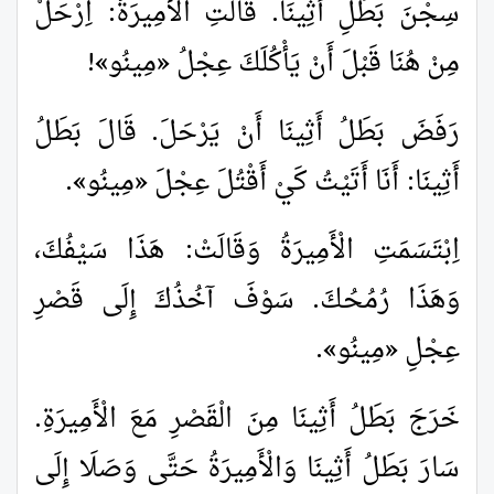
سِجْنَ بَطَلِ أَثِينَا. قَالَتِ الْأَمِيرَةُ: اِرْحَلْ
مِنْ هُنَا قَبْلَ أَنْ يَأْكُلَكَ عِجْلُ
«
مِينُو
»
!
رَفَضَ بَطَلُ أَثِينَا أَنْ يَرْحَلَ. قَالَ بَطَلُ
أَثِينَا: أَنَا أَتَيْتُ كَيْ أَقْتُلَ عِجْلَ
«
مِينُو
»
.
اِبْتَسَمَتِ الْأَمِيرَةُ وَقَالَتْ: هَذَا سَيْفُكَ،
وَهَذَا رُمُحُكَ. سَوْفَ آخُذُكَ إِلَى قَصْرِ
عِجْلِ
«
مِينُو
»
.
خَرَجَ بَطَلُ أَثِينَا مِنَ الْقَصْرِ مَعَ الْأَمِيرَةِ.
سَارَ بَطَلُ أَثِينَا وَالْأَمِيرَةُ حَتَّى وَصَلَا إِلَى