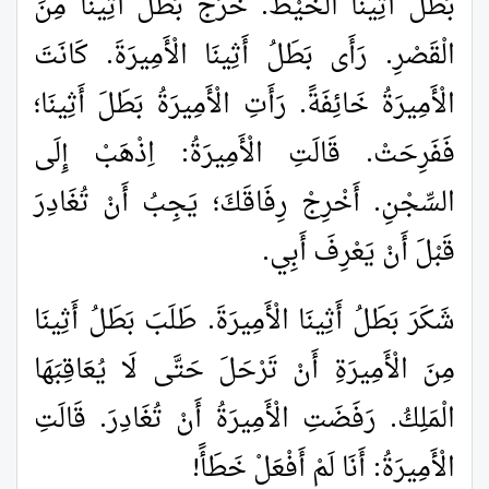
بَطَلُ أَثِينَا الْخَيْطَ. خَرَجَ بَطَلُ أَثِينَا مِنَ
الْقَصْرِ. رَأَى بَطَلُ أَثِينَا الْأَمِيرَةَ. كَانَتَ
الْأَمِيرَةُ خَائِفَةً. رَأَتِ الْأَمِيرَةُ بَطَلَ أَثِينَا؛
فَفَرِحَتْ. قَالَتِ الْأَمِيرَةُ: اِذْهَبْ إِلَى
السِّجْنِ. أَخْرِجْ رِفَاقَكَ؛ يَجِبُ أَنْ تُغَادِرَ
قَبْلَ أَنْ يَعْرِفَ أَبِي.
شَكَرَ بَطَلُ أَثِينَا الْأَمِيرَةَ. طَلَبَ بَطَلُ أَثِينَا
مِنَ الْأَمِيرَةِ أَنْ تَرْحَلَ حَتَّى لَا يُعَاقِبَهَا
الْمَلِكُ. رَفَضَتِ الْأَمِيرَةُ أَنْ تُغَادِرَ. قَالَتِ
الْأَمِيرَةُ: أَنَا لَمْ أَفْعَلْ خَطَأً!