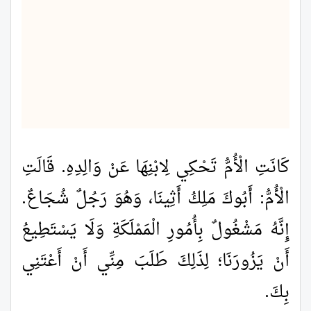
كَانَتِ الْأُمُّ تَحْكِي لِابْنِهَا عَنْ وَالِدِهِ. قَالَتِ
الْأُمُّ: أَبُوكَ مَلِكُ أَثِينَا، وَهُوَ رَجُلٌ شُجَاعٌ.
إِنَّهُ مَشْغُولٌ بِأُمُورِ الْمَمْلَكَةِ وَلَا يَسْتَطِيعُ
أَنْ يَزُورَنَا؛ لِذَلِكَ طَلَبَ مِنِّي أَنْ أَعْتَنِي
بِكَ.