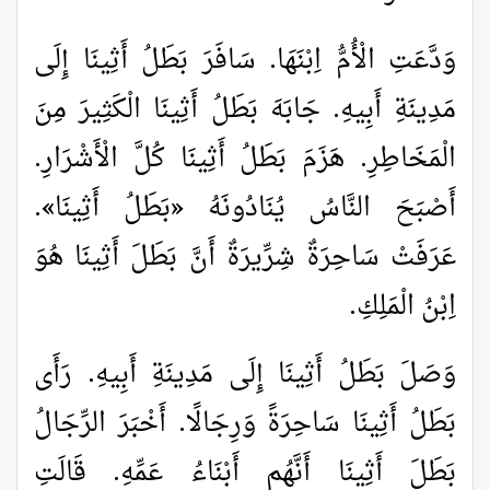
وَدَّعَتِ الْأُمُّ اِبْنَهَا. سَافَرَ بَطَلُ أَثِينَا إِلَى
مَدِينَةِ أَبِيهِ. جَابَهَ بَطَلُ أَثِينَا الْكَثِيرَ مِنَ
الْمَخَاطِرِ. هَزَمَ بَطَلُ أَثِينَا كُلَّ الْأَشْرَارِ.
أَصْبَحَ النَّاسُ يُنَادُونَهُ
«
بَطَلُ أَثِينَا
»
.
عَرَفَتْ سَاحِرَةٌ شِرِّيرَةٌ أَنَّ بَطَلَ أَثِينَا هُوَ
اِبْنُ الْمَلِكِ.
وَصَلَ بَطَلُ أَثِينَا إِلَى مَدِينَةِ أَبِيهِ. رَأَى
بَطَلُ أَثِينَا سَاحِرَةً وَرِجَالًا. أَخْبَرَ الرِّجَالُ
بَطَلَ أَثِينَا أَنَّهُم أَبْنَاءُ عَمِّهِ. قَالَتِ