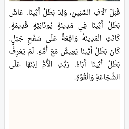
قَبْلَ آلَافِ السِّنِينِ، وُلِدَ بَطَلُ أَثِينَا. عَاشَ
بَطَلُ أَثِينَا فِي مَدِينَةٍ يُونَانِيَّةٍ قَدِيمَةٍ.
كَانَتِ الْمَدِينَةُ وَاقِعَةً عَلَى سَفْحِ جَبَلٍ.
كَانَ بَطَلُ أَثِينَا يَعِيشُ مَعَ أُمِّهِ. لَمْ يَعْرِفْ
بَطَلُ أَثِينَا أَبَاهُ. رَبَّتِ الْأُمُّ اِبْنَهَا عَلَى
الشَّجَاعَةِ وَالْقُوَّةِ.