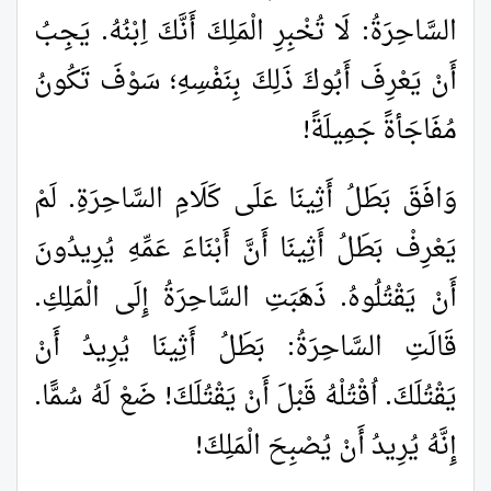
السَّاحِرَةُ: لَا تُخْبِرِ الْمَلِكَ أَنَّكَ اِبْنُهُ. يَجِبُ
أَنْ يَعْرِفَ أَبُوكَ ذَلِكَ بِنَفْسِهِ؛ سَوْفَ تَكُونُ
مُفَاجَأةً جَمِيلَةً!
وَافَقَ بَطَلُ أَثِينَا عَلَى كَلَامِ السَّاحِرَةِ. لَمْ
يَعْرِفْ بَطَلُ أَثِينَا أَنَّ أَبْنَاءَ عَمِّهِ يُرِيدُونَ
أَنْ يَقْتُلُوهُ. ذَهَبَتِ السَّاحِرَةُ إِلَى الْمَلِكِ.
قَالَتِ السَّاحِرَةُ: بَطَلُ أَثِينَا يُرِيدُ أَنْ
يَقْتُلَكَ. اُقْتُلْهُ قَبْلَ أَنْ يَقْتُلَكَ! ضَعْ لَهُ سُمًّا.
إِنَّهُ يُرِيدُ أَنْ يُصْبِحَ الْمَلِكَ!