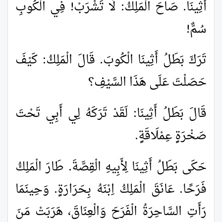
أَثِينَا. صَاحَ الْمَلِكُ: لَا تَشْرَبْ! فِي الْكُوبِ
سُمٌّ!
تَرَكَ بَطَلُ أَثِينَا الْكُوبَ. قَالَ الْمَلِكُ: كَيْفَ
حَصَلْتَ عَلَى هَذَا السَّيْفِ؟
قَالَ بَطَلُ أَثِينَا: لَقَدْ تَرَكَهُ لِي أَبِي تَحْتَ
صَخْرَةٍ عِمْلَاقَةٍ.
حَكَى بَطَلُ أَثِينَا لِأَبِيهِ الْقِصَّةَ. طَارَ الْمَلِكُ
فَرَحًا. عَانَقَ الْمَلِكُ اِبْنَهُ بِحَرَارَةٍ. وَحِينَمَا
رَأَتِ السَّاحِرَةُ الْفَرَحَ وَالْعِنَاقَ، هَرَبَتْ مَنَ