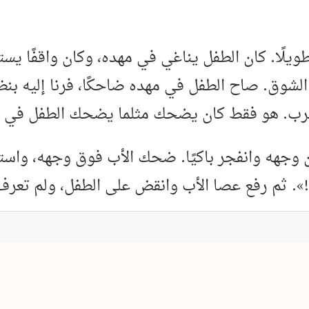
طويلًا. كان الطفل يناغي في مهده، وكان واقفًا ي
لشوق. صاح الطفل في مهده ضاحكًا، فرنا إليه بنظرةٍ
يضرب. هو فقط كان يضحك مثلما يضحك الطفل في ال
َّن وجهه وانفجر باكيًا. ضحك الأب فوق وجهه، واس
تَ!». ثم رفع عصا الأب وانقض على الطفل، ولم تعرف 