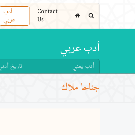
Contact
أدب
Us
عربي
أدب عربي
أدب يمني
تاريخ أدبي
جناحا ملاك