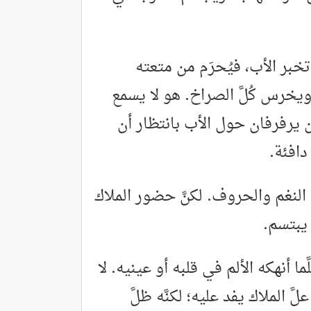
ا تخبر الأب، فيُحرَم من متعته
ويخرس كُلَّ الصراخ. هو لا يسمع
ن يرفرفان حول الأب بانتظار أن
دافئة.
 النغم والحروف. لكنَّ حضور الملاك
يبتسم.
ما أنهكه الألم في قلبه أو عينيه. لا
لملاك يفد عليه؛ لكنَّه ظلَّ