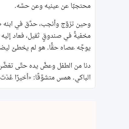
محتجبًا عن عينيه وعن حسِّه.
وحين تزوَّج وأنجب، حدَّق في ابنه 
مخفيةً في صندوقٍ ثقيل، فعاد إليه ا
يوجِّه عصاه حقًّا. هو لم يخطئ ل
دنا من الطفل وعضَّ يده حتَّى تغض
الباكي. همس متشوِّقًا: «أخيرًا عُدْ