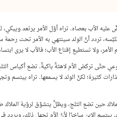
َّ عليه الأب بعصاه. تراه أوَّل الأمر يرتعد ويبكي، لكنّ
ًا تلبَّسه، تردد أنَّ الولد سينتهي به الأمر تحت ر
لأمر، ولا تستطيع إقناع الأب؛ فالأب لا يرى ابتسامة 
ي حتَّى تركض الأم لاهثةً باكيةً. تضع أكياس الث
ت كثيرة؛ لكنَّ الولد لا يسمعها. تراه يبتسم وتجهل ل
الملاك حين تضع الثلج، ويظلُّ يتشوَّق لرؤية المل
يبتسم الابن ساخرًا لأنَّ الأم تجهل ذلك، ويردد في سر