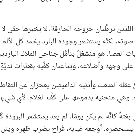
ين اللذين يرطِّبان جروحه الحارقة. لا يخبرها حتَّى ل
 صوته، لكنَّه يستشعر وجوده البارد يخمد كل الألم 
ت العصا. هو منشغلٌ بتأمُّل جناحي الملاك الباردي
لى وجهه وأضلاعه، ويداعبان كفَّيه بقطرات نديَّةٍ 
نَّ عقله المتعب وأذنيه الداميتين يعجزان عن التقاط
 وهي منحنية بدموعها على كفِّ الغلام، لأي شيءٍ 
ةً كأنَّه لم يكن يومًا. لم يعد يستشعر البرودة كُلَّ
ستحضره. أوجعه غيابه، فراح يضرب ظهره ويئن علَّ ا