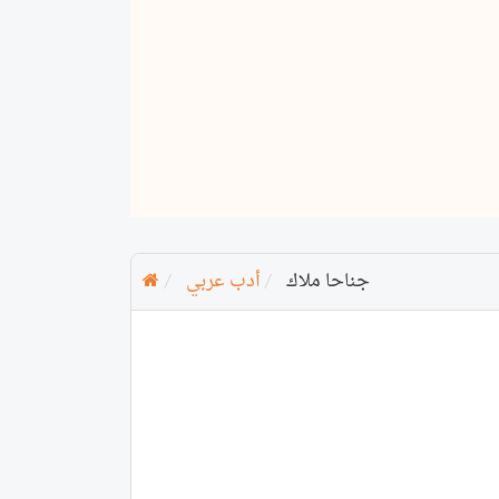
جناحا ملاك
أدب عربي