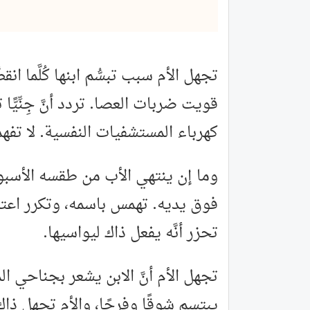
تجهل الأم سبب تبسُّم ابنها كُلَّما انقض
قويت ضربات العصا. تردد أنَّ جِنِّيّ
كهرباء المستشفيات النفسية. لا تفهم ا
وما إن ينتهي الأب من طقسه الأسبوع
فوق يديه. تهمس باسمه، وتكرر اعتذارا
تحزر أنَّه يفعل ذاك ليواسيها.
تجهل الأم أنَّ الابن يشعر بجناحي 
يبتسم شوقًا وفرحًا، والأم تجهل ذاك. 