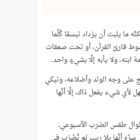
َه ما يلبث أن يزداد تبسمًا كُلَّما
حمة سوط قارئ القرآن، أو تحت صعقات
ابنه، ولا يأبه إلَّا بشيءٍ واحد.
لج على وجه الولد وأضلاعه، وتبكي
أي شيء يفعل ذاك، إلَّا أنَّها
اك طوال طقس الضرب الأسبوعي.
ِّه أنَّها بلا ريب لم تُضْرَب في