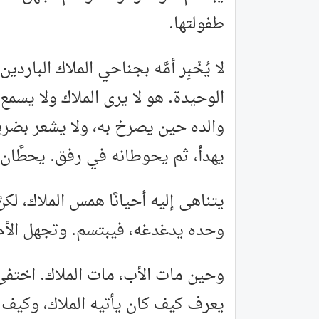
طفولتها.
لا يُخْبِر أمَّه بجناحي الملاك البارد
الوحيدة. هو لا يرى الملاك ولا يسمع
والده حين يصرخ به، ولا يشعر بضربا
يهدأ، ثم يحوطانه في رفق. يحطَّان ع
يتناهى إليه أحيانًا همس الملاك، لك
وحده يدغدغه، فيبتسم. وتجهل الأم،
وحين مات الأب، مات الملاك. اختفى بغت
يعرف كيف كان يأتيه الملاك، وكيف ي