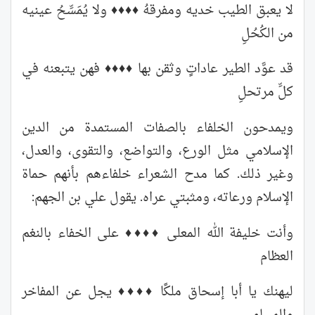
لا يعبق الطيب خديه ومفرقهُ ♦♦♦♦ ولا يُمَسِّحُ عينيه
من الكُحُلِ
قد عوَّد الطير عاداتٍ وثقن بها ♦♦♦♦ فهن يتبعنه في
كلِّ مرتحلِ
ويمدحون الخلفاء بالصفات المستمدة من الدين
الإسلامي مثل الورع، والتواضع، والتقوى، والعدل،
وغير ذلك. كما مدح الشعراء خلفاءهم بأنهم حماة
الإسلام ورعاته، ومثبتي عراه. يقول علي بن الجهم:
وأنت خليفة الله المعلى ♦♦♦♦ على الخفاء بالنغم
العظام
ليهنك يا أبا إسحاق ملكًا ♦♦♦♦ يجل عن المفاخر