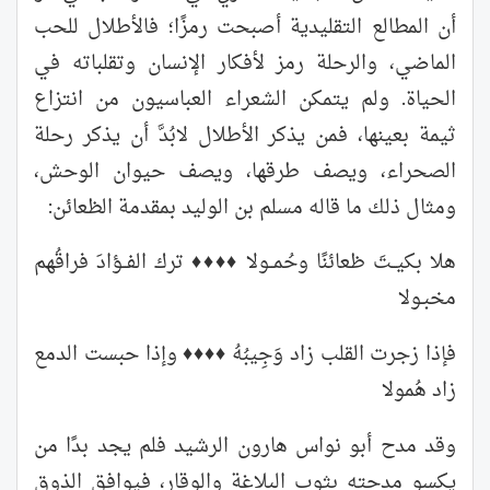
أن المطالع التقليدية أصبحت رمزًا؛ فالأطلال للحب
الماضي، والرحلة رمز لأفكار الإنسان وتقلباته في
الحياة. ولم يتمكن الشعراء العباسيون من انتزاع
ثيمة بعينها، فمن يذكر الأطلال لابُدَّ أن يذكر رحلة
الصحراء، ويصف طرقها، ويصف حيوان الوحش،
ومثال ذلك ما قاله مسلم بن الوليد بمقدمة الظعائن:
هلا بكيــتَ ظعائنًا وحُمــولا ♦♦♦♦ ترك الفــؤادَ فراقُهم
مخبـولا
فإذا زجرت القلب زاد وَجِيبُهُ ♦♦♦♦ وإذا حبست الدمع
زاد هُمولا
وقد مدح أبو نواس هارون الرشيد فلم يجد بدًا من
يكسو مدحته بثوب البلاغة والوقار، فيوافق الذوق