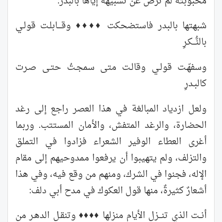
محبوبته لم ترض عن تشبيهه إياها بالبدر:
شبهتها بالبدر فاستضحكت ♦♦♦♦ وقــــابلـت قولـي
بالنُّـــكـرِ
وسفهّـت قولـي وقالـت متى سمجـتُ حتـى صـرت
كالبـدرِ
ولعل ازدياد المبالغة في هذا العصر راجع إلى رغد
الحضارة، والرغد المتفش، والأمان المستتب. وربما
أغرى العطاء الوفير الشعراء فزادوا في التملق
والتزلف، ولم يتهيبوا أن يرفعوا ممدوحيهم إلى مقام
الإله، فجنوا في الشرك، ومنهم من وقع فيه، وفي هذا
أشعارٌ كثيرةٌ، منها قول العكوك في مدح أبي دلف:
أنــت الذي تنـــزل الأيام منزلها ♦♦♦♦ وتنقـل الدهـر من