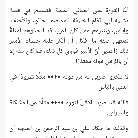
أمَّا الثورة على المعاني القدية، فتتضح في قصة
تشبيه أبي تمَّام الخليفة المعتصم بحاتمٍ، والأحنف،
وإياس، وغيرهم ممن كان العرب قد اتخذوهم أمثلةً
لمنتهى صفةٍ ما، فكان أن أنكر عليه جلساء الأمير
ذلك زاعمين أنَّ الأمير فووق كل ذلك، فما كان منه إلا
أن بالغ في قوله معتذرًا:
لا تنكـروا ضربي لـه من دونه ♦♦♦♦ مثلًا شـرودًا في
النـدى والباس
فاللـه قـد ضرب الأقـلَّ لنـوره ♦♦♦♦ مثـلًا من المشـكـاة
والنـبـراسِ
وكذلك ما حكاه علي بن عبد الرحمن بن المنجم أن