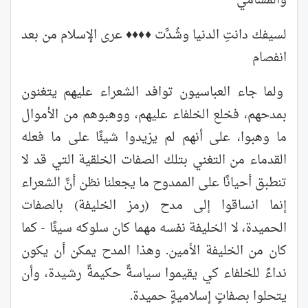
والمسامي
لسيفك دانتِ الدنيا وشُدَّت ♦♦♦♦ عرى الإسلام من بعد
انفصام
ولما جاء العباسيون توافد الشعراء عليهم يتغنون
بمدحهم، فخلع الخلفاء عليهم، ووهبوهم من الأموال
ما وهبوا، على أنهم لم يزيدوا شيئًا على ما فعله
القدماء من التغني بتلك الصفات الخلقية التي قد لا
تنطبق أحيانًا على الممدوح ما يجعلنا نظن أنَّ الشعراء
إنما انساقوا إلى مدح (رمز الخليفة) بالصفات
الحميدة، لا الخليفة نفسه مهما كان سلوكه سيئًا - كما
كان من الخليفة الأمين. وهذا المدح يمكن أن يكون
نداءً للخلفاء كي يقيموا سياسةً حكيمةً رشيدة، وأن
يتحلوا بصفاتٍ إسلاميةٍ حميدة.