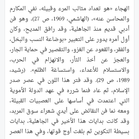
الهجاء «هو تعداد مثالب المرء وقبيله، نفي المكارم
والمحاسن عنه»، (الهاشمي، 1969، ص 27)
.
وهو فن
أدبي قديم منذ الجاهلية، وقد رافق المديح، وكان
أول أمره يدور على التعبير «بوضاعة النسب والبخل،
والفقر، والقعود عن الغزو، والتقصير في حماية الجار،
والعجز عن أخذ الثأر، والانهزام في الحرب،
والاستسلام للأعداء، واستساغة الظلم». (رشيد،
1989، ص 29). وقد فتر هذا اللون في عصر صدر
الإسلام، ثم عاد فنما شرره في عهد الدولة الأموية
التي اعتمدت في أساسها على العصبيات القبيلة،
ومعه نما فن النقائض على أيدي شعراء سوق المربد،
وقد كانت بدايات هذا الأخير في الجاهلية، بدايات
بسيطة التكوين ثم بلغت أوج قوتها، وفي هذا العصر