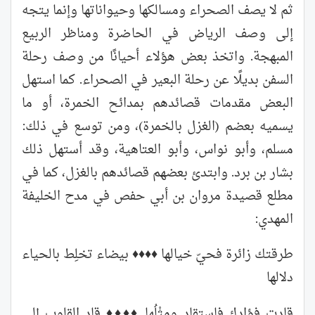
ثم لا يصف الصحراء ومسالكها وحيواناتها وإنما يتجه
إلى وصف الرياض في الحاضرة ومناظر الربيع
المبهجة. واتخذ بعض هؤلاء أحيانًا من وصف رحلة
السفن بديلًا عن رحلة البعير في الصحراء. كما استهل
البعض مقدمات قصائدهم بمدائح الخمرة، أو ما
يسميه بعضم (الغزل بالخمرة)، ومن توسع في ذلك:
مسلم، وأبو نواس، وأبو العتاهية، وقد أستهل ذلك
بشار بن برد. وابتدئ بعضهم قصائدهم بالغزل، كما في
مطلع قصيدة مروان بن أبي حفص في مدح الخليفة
المهدي:
طرقتك زائرة فحيّ خيالها ♦♦♦♦ بيضاء تخلِط بالحياء
دلالها
قادت فؤادك فاستقاد ومِثْلُها ♦♦♦♦ قاد القلوب إلى