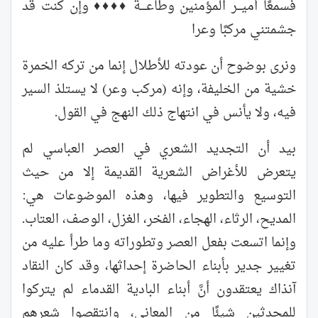
فسمعًا أميـــر المؤمنين وطاعــــةً ♦♦♦♦ وإن كنت قد
جشمتني مركبًا وعرا
ونرى بوضوح أن عودته للأطلال إنما من تركه الخمرة
خشية من الخليفة، وإنه (مركب وعر) لا يستلذ السير
فيه، ولا يأنس في انتهاج ذلك النهج في القول.
بيد أن التجديد الشعري في العصر العباسي لم
يتعرض للأغراض الشعرية القديمة إلا من حيث
التوسيع والتطوير فيها، وهذه الموضوعات هي:
المديح، الرثاء، الهجاء، الفخر، الغزل، الوصف، العتاب.
وإنما اتسعت بفعل العصر وتطوراته وما طرأ عليه من
تغيير جدير بأبناء الحاضرة إحداثها، وقد كان النقاد
آنذاك يعتقدون أنَّ أبناء البادية القدماء لم يتركوا
للمحدثين شيئًا من المعاني، وانتقصوا شعرهم