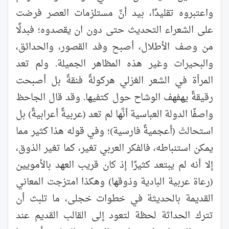
واعتبروه تقليدًا، بيد أنَّ مستلزمات العصر فرضت
على الشعراء التحديث حتى دون ان يقصدوه؛ فبدلًا
من وصف الأطلال، أصبح وفد القصور، والحدائق،
والبحيرات وغير هذه المظاهر الجميلة. ولم تعد
المرأة في الشعر الغزلي هركولةٌ فنقةٌ بل أصبحت
رقيقةً يهفهف الوشاح حول كتفيها. وقد قال الجاحظ
واصفًا الدولة العباسية أنَّها لم تعد (عربيةً أعرابيةً) بل
استحالتْ (أعجميةً فارسية)؛ وفي قوله هذا كثير مما
يمكن استنباطه، فالفكر العربي تغير، كما تغير الذوق،
إلا أنه لم يبتعد كثيرًا إذ كان قريب العهد بالأمويين
(رعاة عربية البادية وذوقها) وهكذا امتزجت المعاني
القديمة بالحديثة في خطوات خجلى، ما تلبث أن
تترك الحداثة لحظة لتعود إلى القالب القديم عند