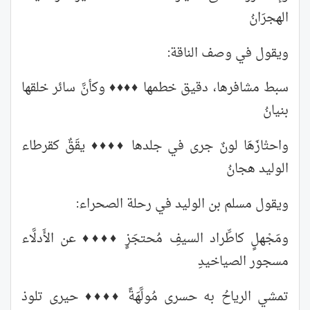
الهجرَانُ
ويقول في وصف الناقة:
سبط مشافرها، دقيق خطمها ♦♦♦♦ وكأنَّ سائر خلقها
بنيانُ
واحتْازَهَا لونٌ جرى في جلدها ♦♦♦♦ يقَقٌ كقرطاء
الوليد هجانُ
ويقول مسلم بن الوليد في رحلة الصحراء:
ومَجْهلٍ كاطِّراد السيفِ مُحتجَزٍ ♦♦♦♦ عن الأَدلَّاء
مسجور الصياخيدِ
تمشي الرياحُ به حسرى مُولَّهَةً ♦♦♦♦ حيرى تلوذ