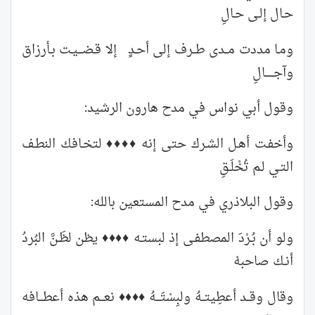
حـال إلـى حـالِ
ومـا مددت مــدى طــرف إلى أحـدٍ إلا قـضـــيـت بـأرزاق
وآجــــــالِ
وقول أبي نواس في مدح هارون الرشيد:
وأخفـت أهـل الشـرك حتى إنه ♦♦♦♦ لتخـافك النطـف
التـي لـم تُخْلَـقِ
وقول البلاذري في مدح المستعين بالله:
ولو أن بُـرْدَ المصطفـى إذ لبستـه ♦♦♦♦ يظن لظَـنَّ البُردُ
أنـك صاحبهْ
وقال وقــد أعطِيتــهُ ولبِسْتَـــهُ ♦♦♦♦ نعـــم هذه أعطـــافه