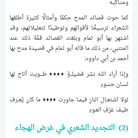
ومنــاكبـه
كما حوت قصائد المدح حكمًا وأمثالًا كثيرة أطلقها
الشعراء ترسيخًا لأقوالهم وتوطيدًا لتعليلاتهم، وقد
اشتهر بها أبو تمام وبلغت القصائد قمَّة ذلك عند
المتنبي، من ذلك ما قاله أبو تمام في قصيدة مدح بها
أحمد بن أبي داوود:
وإذا أراد اللـه نشر فضيلـــةٍ ♦♦♦♦ طــــويت أتاح لها
لســان حسودِ
لولا اشتعــال النارِ فيمــا جاورت ♦♦♦♦ ما كان يُعــرف
طيـف عَرْفِ العـودِ
(2) التجديد الشعري في غرض الهجاء