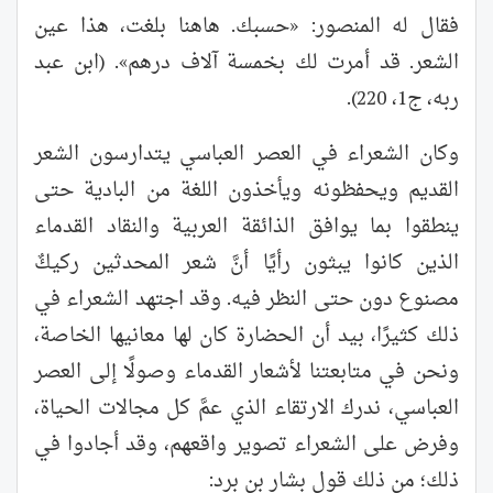
فقال له المنصور: «حسبك. هاهنا بلغت، هذا عين
الشعر. قد أمرت لك بخمسة آلاف درهم». (ابن عبد
ربه، ج1، 220).
وكان الشعراء في العصر العباسي يتدارسون الشعر
القديم ويحفظونه ويأخذون اللغة من البادية حتى
ينطقوا بما يوافق الذائقة العربية والنقاد القدماء
الذين كانوا يبثون رأيًا أنَّ شعر المحدثين ركيكٌ
مصنوع دون حتى النظر فيه. وقد اجتهد الشعراء في
ذلك كثيرًا، بيد أن الحضارة كان لها معانيها الخاصة،
ونحن في متابعتنا لأشعار القدماء وصولًا إلى العصر
العباسي، ندرك الارتقاء الذي عمَّ كل مجالات الحياة،
وفرض على الشعراء تصوير واقعهم، وقد أجادوا في
ذلك؛ من ذلك قول بشار بن برد: