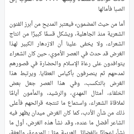
الصبا فأمالها
أما من حيث المضمون
،
فيعتبر المديح من أبرز الفنون
الشعرية منذ الجاهلية، ويشكل قسمًا كبيرًا من انتاج
الشعراء، ولا يخفى علينا أن الازدهار الكبير لهذا
الغرض قد حدث في العصر الأموي، حين كان الشعراء
يتوافدون على رعاة الإسلام والحضارة في قصورهم
لمدحهم ثم ينصرفون بأكياس العطايا. ويرتبط هذا
الغرض بالتكسب، وفي هذا العصر جعل بعض
الخلفاء، أمثال المهدي، والرشيد، والمأمون أيامًا
لملاقاة الشعراء، واستماع ما تنتجه قرائحهم فأعلى
ذلك من شأن الأدب، كما كان الغرض ميدان يظهر فيه
الشاعر أفضل ما عنده، وقد نشأ هذه الغرض، أول ما
نشأ، إعجابًا بالفضائل العربية مثل: المروءة، والعفة،