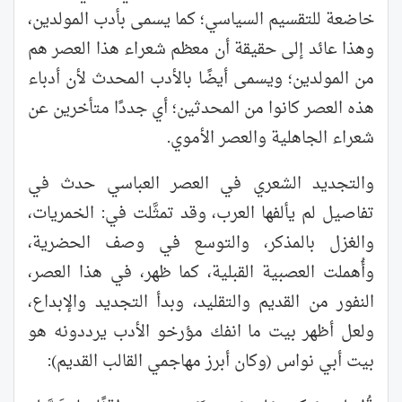
خاضعة للتقسيم السياسي؛ كما يسمى بأدب المولدين،
وهذا عائد إلى حقيقة أن معظم شعراء هذا العصر هم
من المولدين؛ ويسمى أيضًا بالأدب المحدث لأن أدباء
هذه العصر كانوا من المحدثين؛ أي جددًا متأخرين عن
شعراء الجاهلية والعصر الأموي.
والتجديد الشعري في العصر العباسي حدث في
تفاصيل لم يألفها العرب، وقد تمثَّلت في: الخمريات،
والغزل بالمذكر، والتوسع في وصف الحضرية،
وأُهملت العصبية القبلية، كما ظهر، في هذا العصر،
النفور من القديم والتقليد، وبدأ التجديد والإبداع،
ولعل أظهر بيت ما انفك مؤرخو الأدب يرددونه هو
بيت أبي نواس (وكان أبرز مهاجمي القالب القديم):