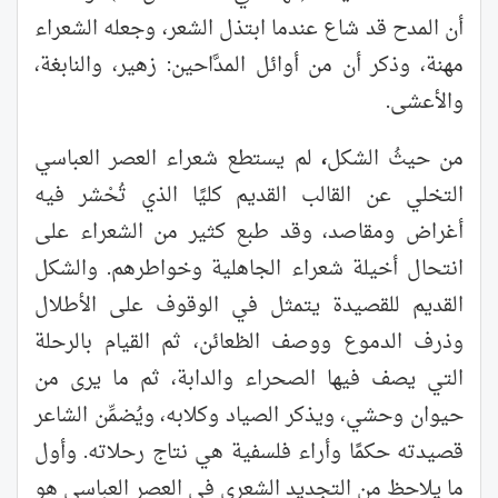
أن المدح قد شاع عندما ابتذل الشعر، وجعله الشعراء
مهنة، وذكر أن من أوائل المدَّاحين: زهير، والنابغة،
والأعشى.
من حيثُ الشكل
،
لم يستطع شعراء العصر العباسي
التخلي عن القالب القديم كليًا الذي تُحْشر فيه
أغراض ومقاصد، وقد طبع كثير من الشعراء على
انتحال أخيلة شعراء الجاهلية وخواطرهم. والشكل
القديم للقصيدة يتمثل في الوقوف على الأطلال
وذرف الدموع ووصف الظعائن، ثم القيام بالرحلة
التي يصف فيها الصحراء والدابة، ثم ما يرى من
حيوان وحشي، ويذكر الصياد وكلابه، ويُضمِّن الشاعر
قصيدته حكمًا وأراء فلسفية هي نتاج رحلاته. وأول
ما يلاحظ من التجديد الشعري في العصر العباسي هو