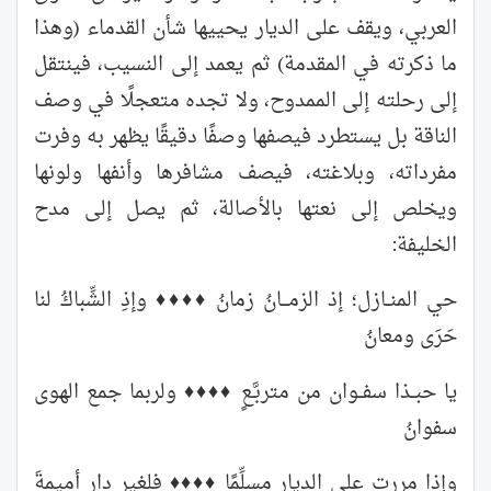
العربي، ويقف على الديار يحييها شأن القدماء (وهذا
ما ذكرته في المقدمة) ثم يعمد إلى النسيب، فينتقل
إلى رحلته إلى الممدوح، ولا تجده متعجلًا في وصف
الناقة بل يستطرد فيصفها وصفًا دقيقًا يظهر به وفرت
مفرداته، وبلاغته، فيصف مشافرها وأنفها ولونها
ويخلص إلى نعتها بالأصالة، ثم يصل إلى مدح
الخليفة:
حي المنــازل؛ إذ الزمـــانُ زمانُ ♦♦♦♦ وإذِ الشِّباكُ لنا
حَرَى ومعانُ
يا حبــذا سفــوان من متربَّـعٍ ♦♦♦♦ ولربما جمع الهوى
سفوانُ
وإذا مررت على الديار مسلِّمًا ♦♦♦♦ فلغير دار أميمةَ