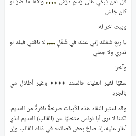
قُل لمن يَبكي عَلى رَسمٍ دَرَسْ
واقفًا ما ضَرَّ لو
♦♦♦♦
كان جَلسْ
وبيت آخر له:
يا ربع شغلك إني عنك في شُغُلٍ
لا ناقتي فيك لو
♦♦♦♦
تدري ولا جملي
وآخر:
سقيًا لغير العلياء فالسند ♦♦♦♦ وغير أطلال مي
بالجردِ
وقد اعتبر النقاد هذه الأبيات صرخةً نافرةً من القديم،
لكننا لا نرى أبا نواس متخليًا عن (القالب) القديم الذي
أغار عليه، إذ صاغ بعض قصائده في ذلك القالب وإن