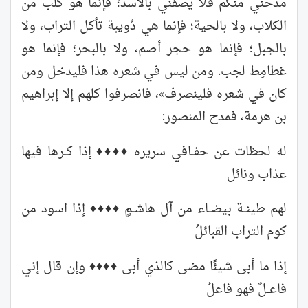
مدحني منكم فلا يصفني بالأسد؛ فإنما هو كلب من
الكلاب، ولا بالحية؛ فإنما هي دُويبة تأكل التراب، ولا
بالجبل؛ فإنما هو حجر أصم، ولا بالبحر؛ فإنما هو
غطامِط لجب. ومن ليس في شعره هذا فليدخل ومن
كان في شعره فلينصرف»، فانصرفوا كلهم إلا إبراهيم
بن هرمة، فمدح المنصور:
له لحظات عن حفــافي سريره ♦♦♦♦ إذا كــرها فيها
عذاب ونائل
لهم طينــة بيضــاء من آل هاشــمٍ ♦♦♦♦ إذا اسود من
كوم التراب القبائلُ
إذا ما أبى شيئًا مضى كالذي أبى ♦♦♦♦ وإن قال إني
فاعــلٌ فهو فاعلُ