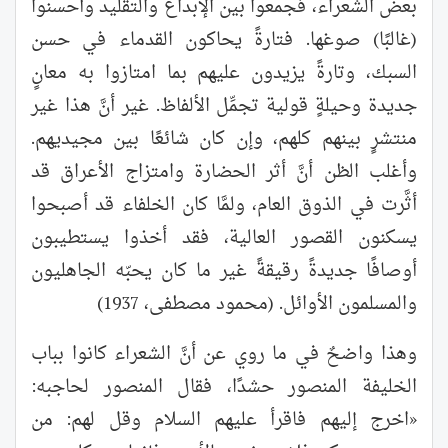
بعض الشعراء، فجمعوا بين الإبداع والتقليد وأحسنوا
(غالبًا) صوغها. فتارةً يحاكون القدماء في حسن
السبك، وتارةً يزيدون عليهم بما امتازوا به معانٍ
جديدة وحيلةٍ قولية تجمِّل الألفاظ. غير أنَّ هذا غير
منتشرٍ بينهم كلهم، وإن كان شائعًا بين مجيديهم.
وأغلب الظن أنَّ أثر الحضارة وامتزاج الأعراق قد
أثَّرت في الذوق العام، ولمَّا كان الخلفاء قد أصبحوا
يسكنون القصور العالية، فقد أخذوا يستطيبون
أوصافًا جديدةً رقيقةً غير ما كان يحبّه الجاهليون
والمسلمون الأوائل. (محمود مصطفى، 1937)
وهذا واضحٌ في ما روي عن أنَّ الشعراء كانوا بباب
الخليفة المنصور حشدًا، فقال المنصور لحاجبه:
«اخرج إليهم فاقرأ عليهم السلام وقل لهم: من