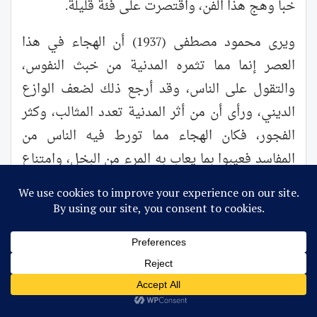
خبا وهج هذا الفن، واقتصرت على فئة قليلة.
ويرى محمود مصطفى (1937) أن الهجاء في هذا
العصر إنما مما تثمره المدنية من خبث النفوس،
والتقول على الناس، وقد أرجع ذلك لضعف الوازع
الديني، ورأى أن من أثر المدنية تعدد المثالب، وكثر
الفجور، فكان الهجاء مما تورط فيه الناس من
المفاسد فعيبوا بما يعاب به المرء من البخل، وامتناع
الوفاء، والمروءة، وخلع العذار، والجبن، كما كان من
أثر المدنية ارتقاء الأذواق فاستقذرت بعض المناظر،
وهجنت العادات، وسخروا من أشكال الأشخاص، ومن
أصوات المغنين، وهجو كلًا بما فيه، فكان الشعراء
يهجون الخلفاء والوزراء إذا ما رأوا منهم فعلًا مشينا،
أو حدثت بينهم خصومة شخصية، أو ضنوا عليهم