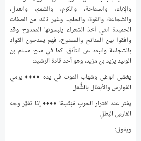
والإباء، والسماحة، والكرم، والشمم، والعدل،
والشجاعة، والقوة، والحلم... وغير ذلك من الصفات
الحميدة التي أخذ الشعراء يلبسونها الممدوح وقد
وافقوا بين المدائح والممدوح، فهم يمدحون القواد
بالشجاعة والبعد عن التأنق، كما في مدح مسلم بن
الوليد يزيد بن مزيد، وهو أحد قادة الرشيد:
يغشى الوغى وشهاب الموت في يده ♦♦♦♦ يرمي
الفوارس والأبطال بالشُّعل
يفتر عند افترار الحربِ مُبْتَسِمًا ♦♦♦♦ إذا تغيَّر وجه
الفارسِ البَطلِ
ويقول: