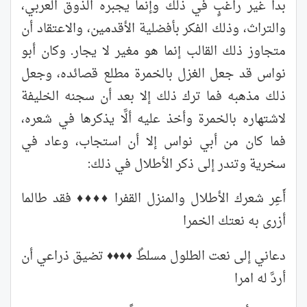
بدا غير راغبٍ في ذلك وإنما يجبره الذوق العربي،
والتراث، وذلك الفكر بأفضلية الأقدمين، والاعتقاد أن
متجاوز ذلك القالب إنما هو مغير لا يجار. وكان أبو
نواس قد جعل الغزل بالخمرة مطلع قصائده، وجعل
ذلك مذهبه فما ترك ذلك إلا بعد أن سجنه الخليفة
لاشتهاره بالخمرة وأخذ عليه ألَّا يذكرها في شعره،
فما كان من أبي نواس إلا أن استجاب، وعاد في
سخرية وتندر إلى ذكر الأطلال في ذلك:
أَعِر شعرك الأطلال والمنزل القفرا ♦♦♦♦ فقد طالما
أزرى به نعتك الخمرا
دعاني إلى نعت الطلول مسلطٌ ♦♦♦♦ تضيق ذراعي أن
أردَّ له امرا