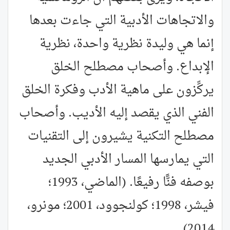
والاتجاهات الأدبية التي جاءت بعدها
إنما هي وليدة نظرية واحدة، نظرية
الإبداع. وأصحاب مصطلح الخلق
يركِّزون على ماهية الأدب وفكرة الخلق
الفني الذي يقصد إليه الأديب. وأصحاب
مصطلح التكنية يشيرون إلى التقنيات
التي يمارسها المسار الأدبي الجديد
بوصفه فنًّا رفيعًا. (الماضي، 1993؛
فيشر، 1998؛ كولنجوود، 2001؛ مونرو،
2014)