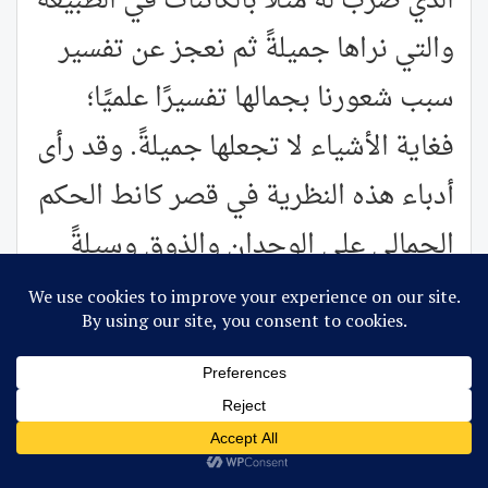
الذي ضرب له مثلًا بالكائنات في الطبيعة
والتي نراها جميلةً ثم نعجز عن تفسير
سبب شعورنا بجمالها تفسيرًا علميًا؛
فغاية الأشياء لا تجعلها جميلةً. وقد رأى
أدباء هذه النظرية في قصر كانط الحكم
الجمالي على الوجدان والذوق وسيلةً
لتمجيد الإيقاع والنغم، ثم تمجيد
الإيحاء الذي يقوم به الأدب للتأثير على
المتلقي؛ فالوجدان، عند أصحاب هذه
النظرية، ليس المشاعر الصريحة الفوَّارة