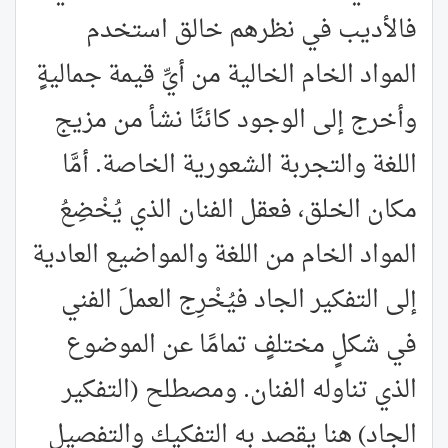
فالأديب في نظرهم خالق استخدم
المواد الخام الخالية من أيِّ قيمة جماليةٍ
وأخرج إلى الوجود كائنًا نشأ من مزيج
اللغة والتجربة الشعورية الخاصة. أمَّا
مكان الخلق، فعقل الفنان الذي يُخْضِعُ
المواد الخام من اللغة والمواضيع العادية
إلى التفكير الجاد فيُخْرِج العملَ الفني
في شكلٍ مختلفٍ تمامًا عن الموضوع
الذي تناوله الفنان. ومصطلح (التفكير
الجاد) هنا يقصد به التفكيك والتفصيل