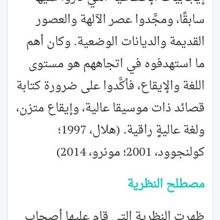
سابقًا، ومجَّدوا عصر الآلهة والعصور
القديمة والديانات الوضعية. وكان أهم
ما استهدفوه في اتجاههم هو مستوى
اللغة والإيقاع، فأكَّدوا على ضرورة كتابة
قصائد ذات موسيقا عالية، وإيقاع متزن،
ولغة عاليةٍ راقية. (هلال، 1997؛
كولنجوود، 2001؛ مونرو، 2014)
مصطلح النظرية
ظهرت النظرية التي قام عليها أصحاب