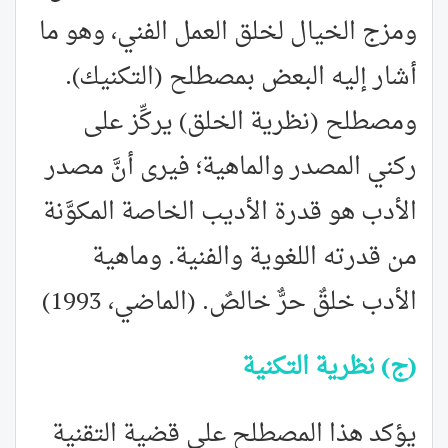
ومزج الخيال لخلق العمل الفني، وهو ما
أشار إليه البعض بمصطلح (التكنيك).
ومصطلح (نظرية الخلق) يركِّز على
ركني المصدر والماهية؛ فيرى أنَّ مصدر
الأدب هو قدرة الأديب الخاصة المكوَّنة
من قدرته اللغوية والفنية. وماهية
الأدب خلقٌ حرٌّ خالصٌ. (الماضي، 1993)
(ج) نظرية التكنية
يؤكد هذا المصطلح على قضية التقنية