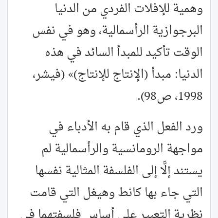
وهمية للإفلات الفردي من الدنيا
البرجوازية الرأسمالية، وهو في نفس
الوقت تأكيد للمبدأ السائد في هذه
الدنيا: مبدأ (الإنتاج للإنتاج)» (فيشر،
1998، ص98).
ورد الفعل الذي قام به الأدباء في
مواجهة الرومانسية والرأسمالية لم
يستند إلَّا إلى الفلسفة المثالية نفسها
التي جاء بها كانط وهيغل التي قامت
نظرية التعبير على أساس فلسفتهما في