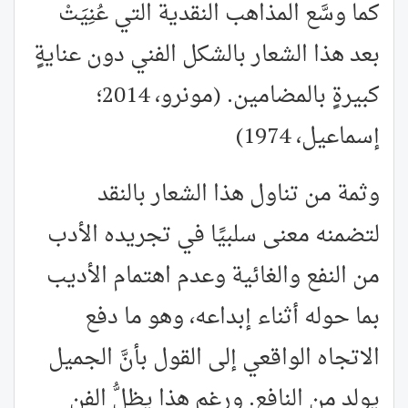
كما وسَّع المذاهب النقدية التي عُنِيَتْ
بعد هذا الشعار بالشكل الفني دون عنايةٍ
كبيرةٍ بالمضامين. (مونرو، 2014؛
إسماعيل، 1974)
وثمة من تناول هذا الشعار بالنقد
لتضمنه معنى سلبيًا في تجريده الأدب
من النفع والغائية وعدم اهتمام الأديب
بما حوله أثناء إبداعه، وهو ما دفع
الاتجاه الواقعي إلى القول بأنَّ الجميل
يولد من النافع. ورغم هذا يظلُّ الفن