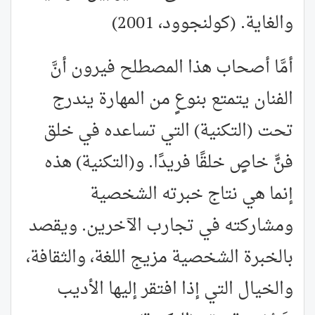
والغاية. (كولنجوود، 2001)
أمَّا أصحاب هذا المصطلح فيرون أنَّ
الفنان يتمتع بنوعٍ من المهارة يندرج
تحت (التكنية) التي تساعده في خلق
فنٍّ خاصٍ خلقًا فريدًا. و(التكنية) هذه
إنما هي نتاج خبرته الشخصية
ومشاركته في تجارب الآخرين. ويقصد
بالخبرة الشخصية مزيج اللغة، والثقافة،
والخيال التي إذا افتقر إليها الأديب