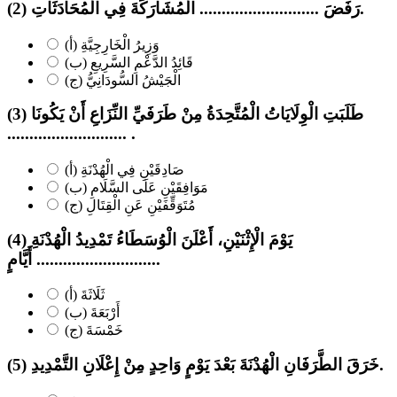
(2) رَفَضَ ........................... الْمُشَارَكَةَ فِي الْمُحَادَثَاتِ.
(أ) وَزِيرُ الْخَارِجِيَّةِ
(ب) قَائِدُ الدَّعْمِ السَّرِيعِ
(ج) الْجَيْشُ السُّودَانِيُّ
(3) طَلَبَتِ الْوِلَايَاتُ الْمُتَّحِدَةُ مِنْ طَرَفَيِّ النِّزَاعِ أَنْ يَكُونَا
........................... .
(أ) صَادِقَيْنِ فِي الْهُدْنَةِ
(ب) مَوَافِقَيْنِ عَلَى السَّلَامِ
(ج) مُتَوَقِّفَيْنِ عَنِ الْقِتَالِ
(4) يَوْمَ الْإِثْنَيْنِ، أَعْلَنَ الْوُسَطَاءُ تَمْدِيدُ الْهُدْنَةِ
........................... أَيَّامٍ.
(أ) ثَلَاثَةَ
(ب) أَرْبَعَةَ
(ج) خَمْسَةَ
(5) خَرَقَ الطَّرَفَانِ الْهُدْنَةَ بَعْدَ يَوْمٍ وَاحِدٍ مِنْ إِعْلَانِ التَّمْدِيدِ.