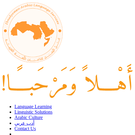
Language Learning
Linguistic Solutions
Arabic Culture
أدب عربي
Contact Us