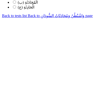
(ب) الْمُحَادَثَةِ
(ج) الْحَادِثَةِ
Back to وَاشُنْطُنُ وَمُحَادَثَاتُ السُّودَانِ page
Back to tests list