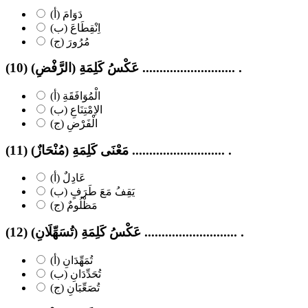
(أ) دَوَامَ
(ب) اِنْقِطَاعَ
(ج) مُرُورَ
(10) عَكْسُ كَلِمَةِ (الرَّفْضِ) ........................... .
(أ) الْمُوَافَقَةِ
(ب) الاِمْتِنَاعِ
(ج) الْفَرْضِ
(11) مَعْنَى كَلِمَةِ (مُنْحَازٌ) ........................... .
(أ) عَادِلٌ
(ب) يَقِفُ مَعَ طَرَفٍ
(ج) مَظْلُومٌ
(12) عَكْسُ كَلِمَةِ (تُسَهِّلَانِ) ........................... .
(أ) تُمَهِّدَانِ
(ب) تُحَدِّدَانِ
(ج) تُصَعِّبَانِ