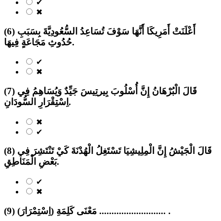
✔
✖
(6) أَعْلَنَتْ أَمَرِيكَا أَنَّهَا سَوْفَ تُسَاعِدُ السُّعُودِيَّةَ بِسَبَبِ
حُدُوثِ مَجَاعَةٍ فِيهَا.
✔
✖
(7) قَالَ الْبُرْهَانُ إِنَّ أُسْلُوبَ بِيرتِيسَ جَيِّدٌ وَيُسَاهِمُ فِي
اِسْتِقْرَارِ السُّودَانِ.
✖
✔
(8) قَالَ الْجَيْشُ إِنَّ الْمِلِيشِيَا تَسْتَغِلُ الْهُدْنَةَ كَيْ تَنْتَشِرَ فِي
بَعْضِ الْمَنَاطِقِ.
✔
✖
(9) مَعْنَى كَلِمَةِ (اِسْتِمْرَارَ) ........................... .