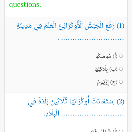
questions.
(1) رَفَعَ الْجَيْشُ الْأُوكْرَانِيُّ الْعَلَمَ فِي مَدِينَةِ
........................... .
(أ) مُوسْكُو
(ب) بِلَاكِلِيَا
(ج) إِزْيُومَ
(2) اِسْتَعَادَتْ أُوكْرَانِيَا ثَلَاثِينَ بَلْدَةً فِي
........................... الْبِلَادِ.