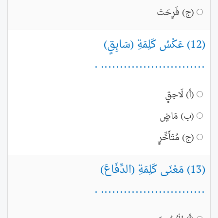
(ج) فَرِحَتْ
(12) عَكْسُ كَلِمَةِ (سَابِقٍ)
........................... .
(أ) لَاحِقٍ
(ب) مَاضٍ
(ج) مُتَأَخِّرٍ
(13) مَعْنَى كَلِمَةِ (الدِّفَاعَ)
........................... .