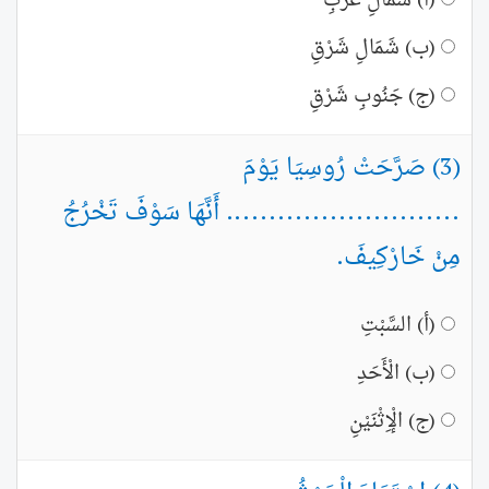
(أ) شَمَالِ غَرْبِ
(ب) شَمَالِ شَرْقِ
(ج) جَنُوبِ شَرْقِ
(3) صَرَّحَتْ رُوسِيَا يَوْمَ
........................... أَنَّهَا سَوْفَ تَخْرُجُ
مِنْ خَارْكِيفَ.
(أ) السَّبْتِ
(ب) الْأَحَدِ
(ج) الْإِثْنَيْنِ