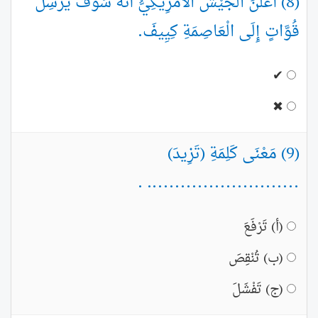
(8) أَعْلَنَ الْجَيْشُ الْأَمْرِيكِيُّ أَنَّهُ سَوْفَ يُرْسِلُ
قُوَّاتٍ إِلَى الْعَاصِمَةِ كِيِيفَ.
✔
✖
(9) مَعْنَى كَلِمَةِ (تَزِيدَ)
........................... .
(أ) تَرْفَعَ
(ب) تُنْقِصَ
(ج) تَفْشَلَ