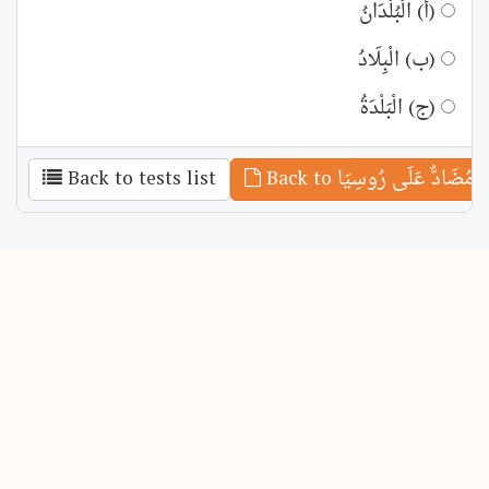
(أ) الْبُلْدَانُ
(ب) الْبِلَادُ
(ج) الْبَلْدَةُ
Back to tests list