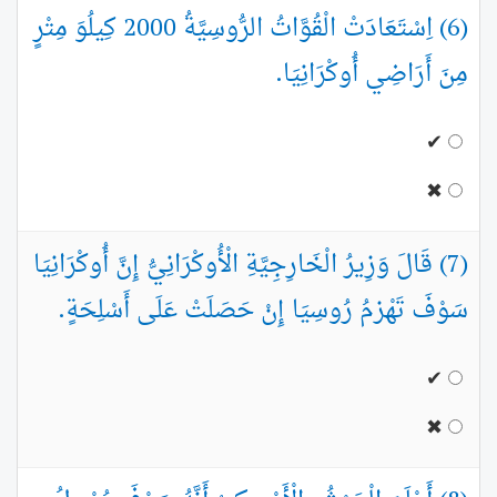
(6) اِسْتَعَادَتْ الْقُوَّاتُ الرُّوسِيَّةُ 2000 كِيلُوَ مِتْرٍ
مِنَ أَرَاضِي أُوكْرَانِيَا.
✔
✖
(7) قَالَ وَزِيرُ الْخَارِجِيَّةِ الْأُوكْرَانِيُّ إِنَّ أُوكْرَانِيَا
سَوْفَ تَهْزمُ رُوسِيَا إِنْ حَصَلَتْ عَلَى أَسْلِحَةٍ.
✔
✖