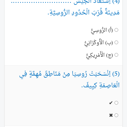
(4) اِسْتَعَادَ الْجَيْشُ ...........................
مَدِينَةً قُرْبَ الْحُدُودِ الرُّوسِيَّةِ.
(أ) الرُّوسِيُّ
(ب) الْأُوكْرَانِيُّ
(ج) الْأَمْرِيكِيُّ
(5) اِنْسَحَبَتْ رُوسِيَا مِنْ مَنَاطِقَ مُهِمَّةٍ فِي
الْعَاصِمَةِ كِيِيفَ.
✔
✖