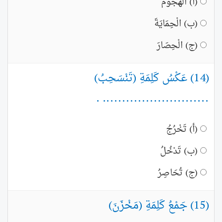
(أ) الْهُجُومَ
(ب) الْحِمَايَةَ
(ج) الْحِصَارَ
(14) عَكْسُ كَلِمَةِ (تَنْسَحِبُ)
........................... .
(أ) تَخْرُجُ
(ب) تَدْخُلُ
(ج) تُحَاصِرُ
(15) جَمْعُ كَلِمَةِ (مَخْزَنَ)