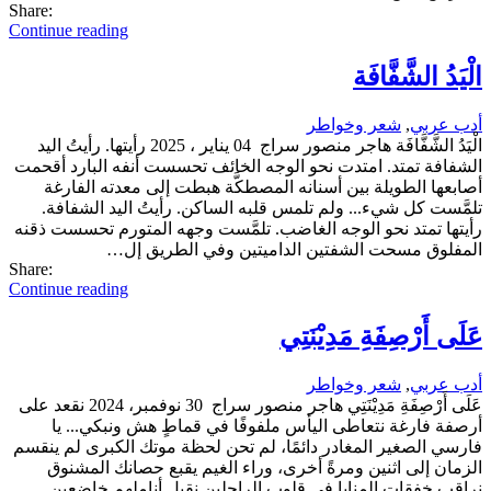
Share:
Continue reading
الْيَدُ الشَّفَّافَة
أدب عربي
,
شعر وخواطر
الْيَدُ الشَّفَّافَة هاجر منصور سراج 04 يناير ، 2025 رأيتها. رأيتُ اليد
الشفافة تمتد. امتدت نحو الوجه الخائف تحسست أنفه البارد أقحمت
أصابعها الطويلة بين أسنانه المصطكَّة هبطت إلى معدته الفارغة
تلمَّست كل شيء... ولم تلمس قلبه الساكن. رأيتُ اليد الشفافة.
رأيتها تمتد نحو الوجه الغاضب. تلمَّست وجهه المتورم تحسست ذقنه
المفلوق مسحت الشفتين الداميتين وفي الطريق إل…
Share:
Continue reading
عَلَى أَرْصِفَةِ مَدِيْنَتِي
أدب عربي
,
شعر وخواطر
عَلَى أَرْصِفَةِ مَدِيْنَتِي هاجر منصور سراج 30 نوفمبر، 2024 نقعد على
أرصفة فارغة نتعاطى اليأس ملفوفًا في قماطٍ هش ونبكي... يا
فارسي الصغير المغادر دائمًا، لم تحن لحظة موتك الكبرى لم ينقسم
الزمان إلى اثنين ومرةً أخرى، وراء الغيم يقبع حصانك المشنوق
نراقب خفقات المنايا في قلوب الراحلين نقبل أناملهم خاضعين