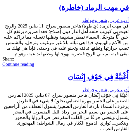
في مهب الرماد (خاطرة)
أدب عربي
,
شعر وخواطر
في مهب الرماد (خاطرة) هاجر منصور سراج 11 يناير، 2025 والريح
تعبث بي كبويب خلَّفه أهل الدار دون إصلاح؛ فغدا صريره يرتفع كل
حين آنًّا متوجعًا. السماء تمطر مشفقة وتظنها تغسله مما تراكم عليه
من الآلام والهموم، فإذا هي تبلله بللًا غير مرغوب وترحل، والشمس
تصب حرارتها وتظنها تدفئه وتحنو عليه في وحدته، فإذا هي تهلك ما
تبقى فيه، ثم تأتي الريح فتضربه بهوجائها وتظنها تداعبه، وهو م…
Share:
Continue reading
أُغْنِيَّةٌ فِي جَوْفِ إِنْسَان
أدب عربي
,
شعر وخواطر
أُغْنِيَّةُ فِي جَوْفِ إِنْسَان هاجر منصور سراج 07 يناير، 2025 الفارس
الصغير على الجسر مهره الضبابي يحلق/ لا شيء في الطريق
يرفرف السماء باردة. الفارس الصغير/ يتسول العطف من الزاحفين
على الجسر من نسيم البحر من رذاذ الليل المتسرب في الفجر
يتسول وينحني جزعًا من القلب المقرفص في الزوايا والجحور
وينكس... يُواري الدموع الكثار في رمال الشواطئ المهجورة.
الفارس الص…