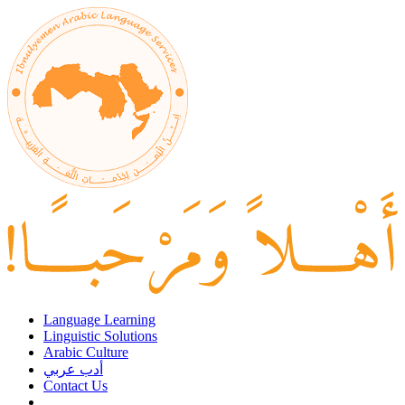
Language Learning
Linguistic Solutions
Arabic Culture
أدب عربي
Contact Us