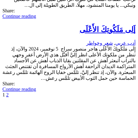
ونبكي... يا يومنا المنشود، مهلًا، الطريق الطويلة إلى ال…
Share:
Continue reading
إَلِى مَلَكُوتِكَ الأَعْلَى
أدب عربي
,
شعر وخواطر
إِلَى مَلَكُوتِكَ الأَعْلَى هاجر منصور سراج 5 نوفمبر، 2024 والآن، إذ
تنظر من ملكوتك الأعلى انظر إليَّ أقبِّل هذي الأرض أعفر وجهي
بالتراب أتبعثر أهش عن المقلتين بقايا الذباب أهش عن الأجساد
المتراكمة الديدان الزاحفة أهش الأرواح المسافرة أن تقتنص الجثث
المبعثرة. والآن، إذ تنظر إليَّ، تلمَّس خفايا الروح الهائمة تلمَّس رعشة
الحماسة حين حمل الثوب الأبيض تلمَّس رعش…
Share:
Continue reading
1
2