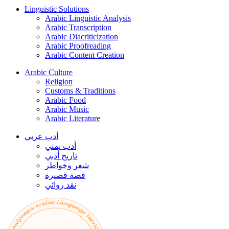
Linguistic Solutions
Arabic Linguistic Analysis
Arabic Transcription
Arabic Diacriticization
Arabic Proofreading
Arabic Content Creation
Arabic Culture
Religion
Customs & Traditions
Arabic Food
Arabic Music
Arabic Literature
أدب عربي
أدب يمني
تاريخ أدبي
شعر وخواطر
قصة قصيرة
نقد روائي