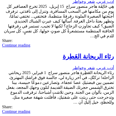
أدب عربي
,
شعر وخواطر
هِي خَائِفَة هاجر منصور سراج 15 إبريل، 2025 تخرج العصافير كل
يومٍ من مكامنها في السحب المسافرة، وتنزل إلى نافذتي. ترفرف
أجنحتها الصغيرة الملونة رفرفةً منتظمةً، فتختفي... تختفي تمامًا،
وتظهر بغتةً داخل الغرفة. أسألها كيف عبرتِ الشباك الحديدي
الضيق؟ كيف تجاوزتِ الزجاج؟ لكنها لا تجيب. تستمر في رفرفتها
الخافتة المنتظمة مستشعرةً كل صوتٍ حولها، كل نفسٍ، كل سريان
للدم في الج…
Share:
Continue reading
رثاء الريحانة العَطِرة
أدب عربي
,
شعر وخواطر
رثاء الريحانة العَطِرة هاجر منصور سراج 1 فبراير، 2025 ريحانتي
الراحلة! تركتُكِ، في آخر زيارة لي، جالسة فوق فراشكِ المهترئ،
تضمين بين قبضتيكِ عصا عجفاء، وتصارعين دموعًا حبيسة، بينا
تخترق الشمس حجرتك الضيقة القديمة لتلون وجهكِ المجعد، بفعل
الزمن، بألوان من الجنة. وحين تلاشت أشباحنا، ترقرقت الدموع
وتدحرجت حتى ربتت على شفتيكِ، فأفلتت شهقة صغيرة منكِ.
وللحظةٍ، خيل إليكِ أن …
Share:
Continue reading