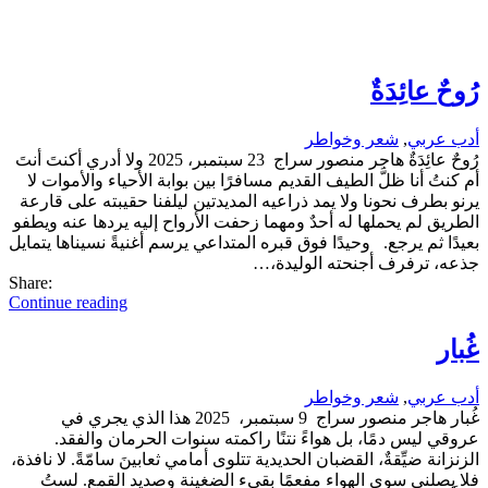
رُوحٌ عائِدَةٌ
أدب عربي
,
شعر وخواطر
رُوحٌ عائِدَةٌ هاجر منصور سراج 23 سبتمبر، 2025 ولا أدري أكنتَ أنتَ
أم كنتُ أنا ظلَّ الطيف القديم مسافرًا بين بوابة الأحياء والأموات لا
يرنو بطرف نحونا ولا يمد ذراعيه المديدتين ليلفنا حقيبته على قارعة
الطريق لم يحملها له أحدٌ ومهما زحفت الأرواح إليه يردها عنه ويطفو
بعيدًا ثم يرجع. وحيدًا فوق قبره المتداعي يرسم أغنيةً نسيناها يتمايل
جذعه، ترفرف أجنحته الوليدة،…
Share:
Continue reading
غُبار
أدب عربي
,
شعر وخواطر
غُبار هاجر منصور سراج 9 سبتمبر، 2025 هذا الذي يجري في
عروقي ليس دمًا، بل هواءً نتنًا راكمته سنوات الحرمان والفقد.
الزنزانة ضيِّقةٌ، القضبان الحديدية تتلوى أمامي ثعابينَ سامّةً. لا نافذة،
فلا يصلني سوى الهواء مفعمًا بقيء الضغينة وصديد القمع. لستُ