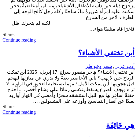
يزحزح ذيله حين داسه الأطفال الأشقياء رمته امرأة غاضبةٌ بحجر
سكبتْ عليه امرأة شريرةٌ ماءً ساخنًا ركله رجل كالح الوجه إلى
الطرف الآخر من الشارع
لكنه لم يتحرك. ظل
فاغرًا فاه متلقيًا هواء…
Share:
Continue reading
أين تختفي الأشياء؟
أدب عربي
,
شعر وخواطر
أين تختفي الأشياء؟ هاجر منصور سراج 17 إبريل، 2025 أين تمكث
الرياح حين لا تهب؟ تأتي الأعاصير بغتةً ولا ندري عن منازلها لنهجم
قبل هجومها. أين يمكث الأمل؟ مهما تستحلبه العجوز في الزاوية، لا
تراه ويجف الضرع يسقط يتلاشى رمادًا على وشاحٍ أخضر. ... أحتاج
حفنةً أسافر بها مع الليل أستنشقه سحرًا وأمضي في النهار أواريه
بعيدًا عن أنظار التماسيح وأوزعه على المتسولين، …
Share:
Continue reading
هِي خَائِفَة