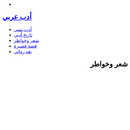
أدب عربي
أدب يمني
تاريخ أدبي
شعر وخواطر
قصة قصيرة
نقد روائي
شعر وخواطر