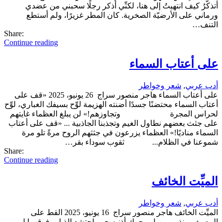
أتذكَّرُ كيف انتهيتُ إلى هنا، لكنِّي أذكر رجلًا سحبني من عضدي
ورماني على الأرضيّة الصخرية. كان المطر غزيرًا، ولم أستطع
التنف…
Share:
Continue reading
على أعتاب السماء
أدب عربي
,
شعر وخواطر
على أعتاب السماء هاجر منصور سراج 26 يونيو، 2025 «قف على
أعتاب السماء محتضنًا جسدًا أضنته الهزيمة لوِّح بسيفك الغباري، لوِّح
لحراس المجرة وتجاوزهم!» لن يبلغ العظماء غايتهم
على جثث بعضهم نطاول الغيم وتجذبنا الجاذبية ... «قف على أعتاب
السماء مناديًا!» العظماء يزرعون في جثثهم الروح مرةً تلو مرة
شموعنا في الظلام... ثقوب سوداء بقر…
Share:
Continue reading
الميِّت الخائف
أدب عربي
,
شعر وخواطر
الميِّت الخائف هاجر منصور سراج 16 يونيو، 2025 القط على
الرصيف منذ يومين لم يحرك أذنيه حين احتشد الذباب فوقهما لم