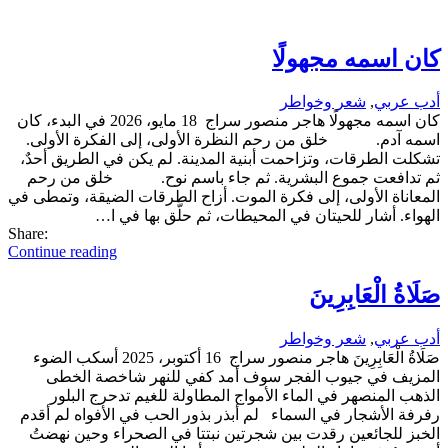
كان اسمه مجهولًا
أدب عربي
,
شعر وخواطر
كان اسمه مجهولًا هاجر منصور سراج 18 مايو، 2026 في البدء، كان
اسمه آدم. خلق من رحم النظرة الأولى، إلى الفكرة الأولى.
تشكلت الطرقات، وتزاحمت أبنية المدينة. لم يكن في الطريق أحدٌ،
ثم تدافعت جموع البشرية. ثم جاء باسم نوح. خلق من رحم
المعاناة الأولى، إلى فكرة الموت. أزاح الطرقات الضيقة، وتمطى في
الهواء. أشار للحيتان في المحيطات، ثم حلَّق بها في ا…
Share:
Continue reading
صَلَاةُ الْعَابِرِينَ
أدب عربي
,
شعر وخواطر
صَلَاةُ الْعَابِرِينَ هاجر منصور سراج 16 أكتوبر، 2025 أسكب الضوء
المزيف في جيوب الفجر سوف أمد كفي للنهر شاخصة الخطى
الذهب المنصهر في الماء الأمواج المطاولة للغيم تدحرج البلور
رفرفة الأشجار في السماء لم أبذر بذور الحب في الأفواه لم أقدم
الخبز للجائعين رقدت بين شجرتين نبتتا في الصحراء وحين نهضتُ